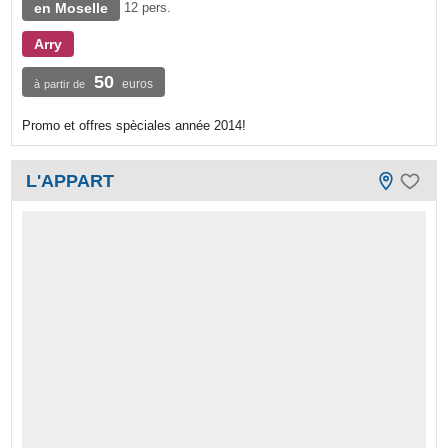
en Moselle
12 pers.
Arry
50
euros
à partir de
Promo et offres spèciales année 2014!
L'APPART