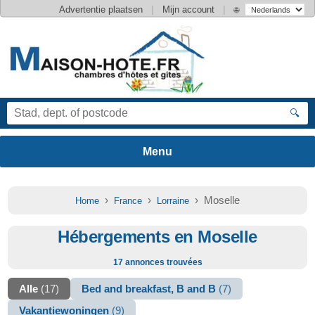
|
|
Advertentie plaatsen
Mijn account
🌐
🔍
›
›
› Moselle
Home
France
Lorraine
Hébergements en Moselle
17 annonces trouvées
Alle
(17)
Bed and breakfast, B and B
(7)
Vakantiewoningen
(9)