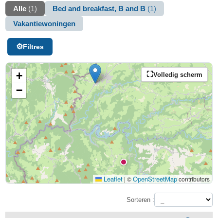
Alle
(1)
Bed and breakfast, B and B
(1)
Vakantiewoningen
Filtres
+
Volledig scherm
−
Leaflet
OpenStreetMap
|
©
contributors
Sorteren :