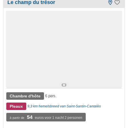
Le champ du trésor
Chambre d'hôte
6 pers.
Pleaux
9,3 km hemelsbreed van Saint-Santin-Cantalès
54
euros voor 1 nacht 2 personen
à partir de