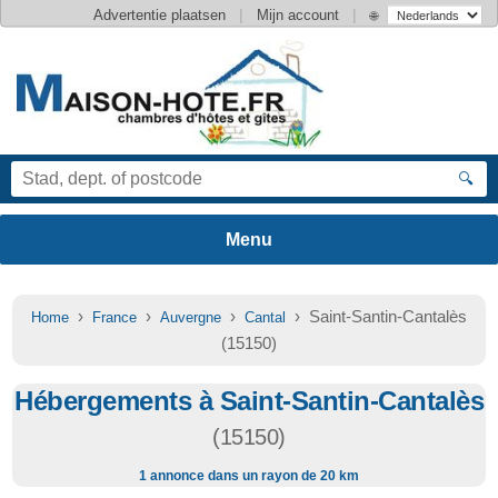
|
|
Advertentie plaatsen
Mijn account
🌐
🔍
›
›
›
› Saint-Santin-Cantalès
Home
France
Auvergne
Cantal
(15150)
Hébergements à Saint-Santin-Cantalès
(15150)
1 annonce dans un rayon de 20 km