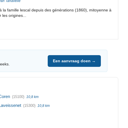
an Tanavelle
à la famille lescal depuis des générations (1860), mitoyenne à
 les origines...
Een aanvraag doen →
reeks.
Coren
(15100)
10,8 km
Laveissenet
(15300)
10,8 km