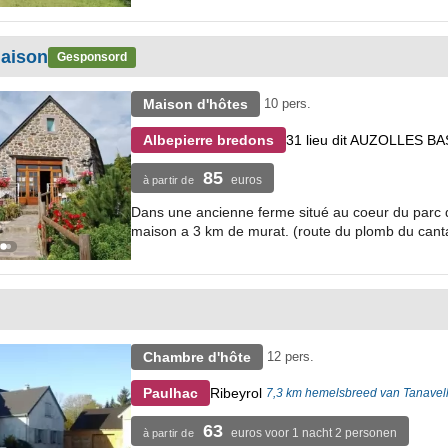
maison
Gesponsord
Maison d'hôtes
10 pers.
31 lieu dit AUZOLLES BA
Albepierre bredons
85
euros
à partir de
Dans une ancienne ferme situé au coeur du parc d
maison a 3 km de murat. (route du plomb du cantal
Chambre d'hôte
12 pers.
Ribeyrol
Paulhac
7,3 km hemelsbreed van Tanavel
63
euros voor 1 nacht 2 personen
à partir de