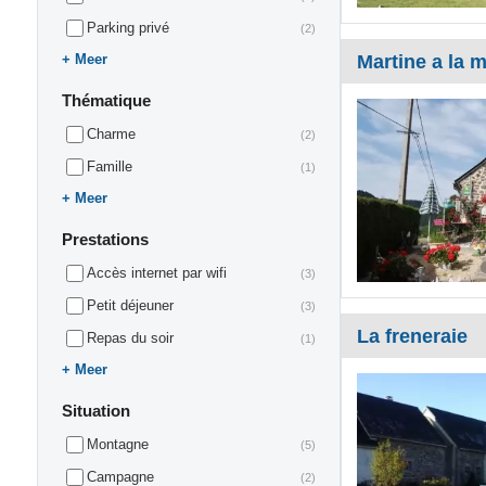
Parking privé
(2)
Meer
Martine a la 
Thématique
Charme
(2)
Famille
(1)
Meer
Prestations
Accès internet par wifi
(3)
Petit déjeuner
(3)
La freneraie
Repas du soir
(1)
Meer
Situation
Montagne
(5)
Campagne
(2)