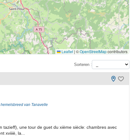
Leaflet
|
©
OpenStreetMap
contributors
Sorteren :
 hemelsbreed van Tanavelle
un tazieff), une tour de guet du xième siècle: chambres avec
 xviiiè, la...