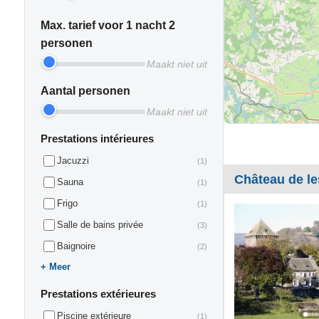
Max. tarief voor 1 nacht 2
personen
Maakt niet uit
Aantal personen
Maakt niet uit
Prestations intérieures
Jacuzzi
(1)
Château de le
Sauna
(1)
Frigo
(1)
Salle de bains privée
(3)
Baignoire
(2)
Meer
Prestations extérieures
Piscine extérieure
(1)