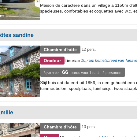
Maison de caractère dans un village à 1160m d'al
spacieuses, confortables et coquettes avec w.c. et 
ôtes sandine
Chambre d'hôte
12 pers.
Lieuriac
Oradour
10,7 km hemelsbreed van Tanave
66
euros voor 1 nacht 2 personen
à partir de
Stijl huis dat dateert uit 1856, in een gehucht e
tuinmeubelen, speelplaats, tuinhuisje. twee slaap
mille
Chambre d'hôte
10 pers.