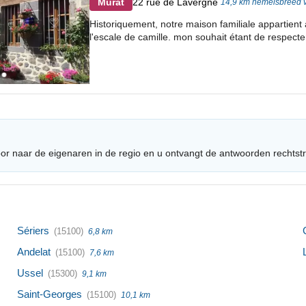
22 rue de Lavergne
Murat
14,9 km hemelsbreed v
Historiquement, notre maison familiale appartient 
l'escale de camille. mon souhait étant de respecter
or naar de eigenaren in de regio en u ontvangt de antwoorden rechtst
Sériers
(15100)
6,8 km
Andelat
(15100)
7,6 km
Ussel
(15300)
9,1 km
Saint-Georges
(15100)
10,1 km