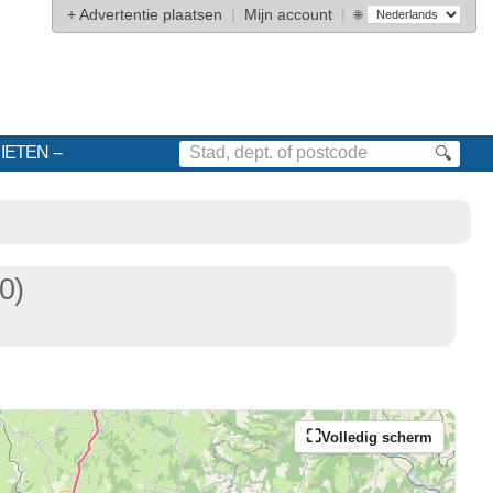
+
Advertentie plaatsen
|
Mijn account
|
🌐
IETEN
🔍
0)
Volledig scherm