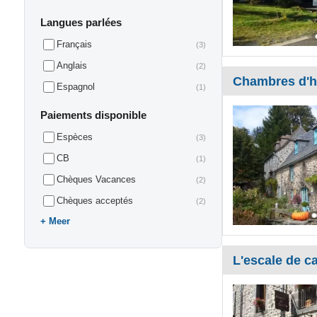
Langues parlées
Français
(3)
Anglais
(2)
Chambres d'h
Espagnol
(1)
Paiements disponible
Espèces
(3)
CB
(1)
Chèques Vacances
(2)
Chèques acceptés
(2)
Meer
L'escale de ca