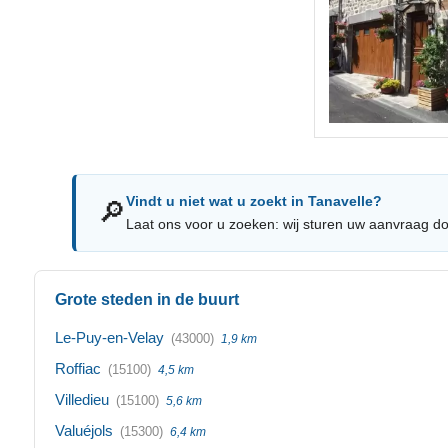
Vindt u niet wat u zoekt in Tanavelle?
🔎
Laat ons voor u zoeken: wij sturen uw aanvraag do
Grote steden in de buurt
Le-Puy-en-Velay
(43000)
1,9 km
Roffiac
(15100)
4,5 km
Villedieu
(15100)
5,6 km
Valuéjols
(15300)
6,4 km