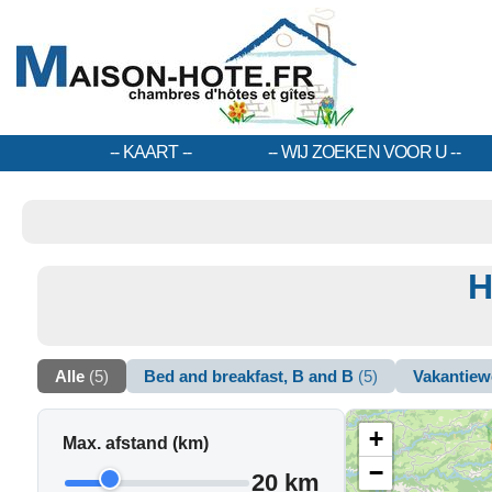
KAART
WIJ ZOEKEN VOOR U
H
Alle
(5)
Bed and breakfast, B and B
(5)
Vakantiew
+
Max. afstand (km)
−
20 km