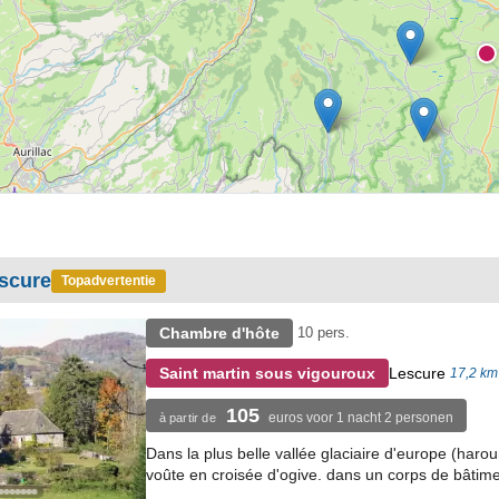
scure
Topadvertentie
Chambre d'hôte
10 pers.
Lescure
Saint martin sous vigouroux
17,2 km
105
euros voor 1 nacht 2 personen
à partir de
Dans la plus belle vallée glaciaire d'europe (haro
voûte en croisée d'ogive. dans un corps de bâtiment