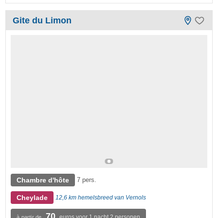
Gite du Limon
Chambre d'hôte
7 pers.
Cheylade
12,6 km hemelsbreed van Vernols
70
euros voor 1 nacht 2 personen
à partir de