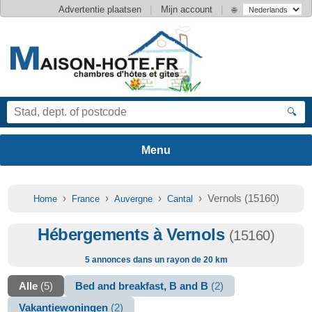
|
|
Advertentie plaatsen
Mijn account
🌐
🔍
›
›
›
› Vernols (15160)
Home
France
Auvergne
Cantal
Hébergements à Vernols
(15160)
5 annonces dans un rayon de 20 km
Alle
(5)
Bed and breakfast, B and B
(2)
Vakantiewoningen
(2)