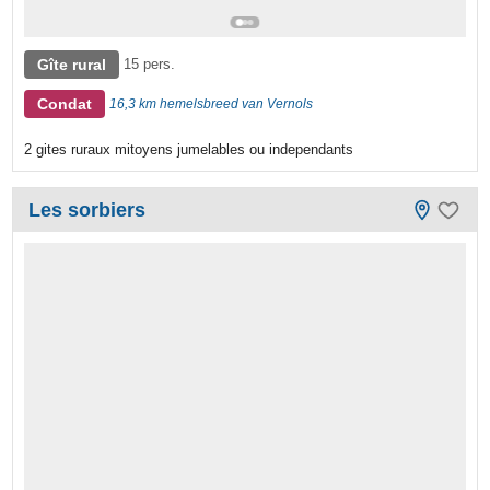
Gîte rural
15 pers.
Condat
16,3 km hemelsbreed van Vernols
2 gites ruraux mitoyens jumelables ou independants
Les sorbiers