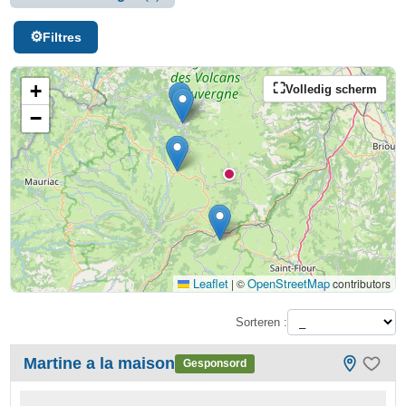
Filtres
+
Volledig scherm
−
Leaflet
OpenStreetMap
|
©
contributors
Sorteren :
Martine a la maison
Gesponsord