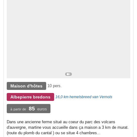
Maison d'hôtes
10 pers.
Albepierre bredons
16,0 km hemelsbreed van Vernols
85
euros
à partir de
Dans une ancienne ferme situé au coeur du parc des volcans
d'auvergne, martine vous accueille dans ça maison a 3 km de murat.
(route du plomb du cantal ) ou se situe 4 chambres...