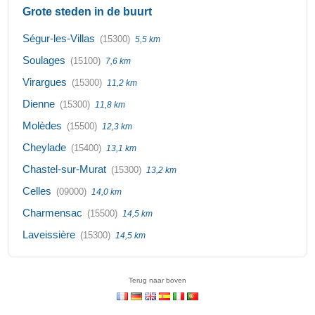
Grote steden in de buurt
Ségur-les-Villas
(15300)
5,5 km
Soulages
(15100)
7,6 km
Virargues
(15300)
11,2 km
Dienne
(15300)
11,8 km
Molèdes
(15500)
12,3 km
Cheylade
(15400)
13,1 km
Chastel-sur-Murat
(15300)
13,2 km
Celles
(09000)
14,0 km
Charmensac
(15500)
14,5 km
Laveissière
(15300)
14,5 km
Terug naar boven