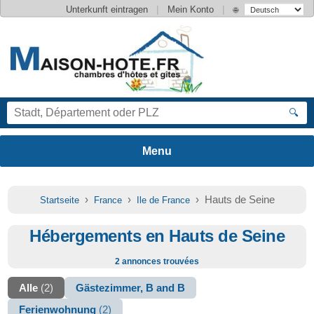
|
|
Unterkunft eintragen
Mein Konto
🌐
🔍
›
›
› Hauts de Seine
Startseite
France
Ile de France
Hébergements en Hauts de Seine
2 annonces trouvées
Alle
(2)
Gästezimmer, B and B
Ferienwohnung
(2)