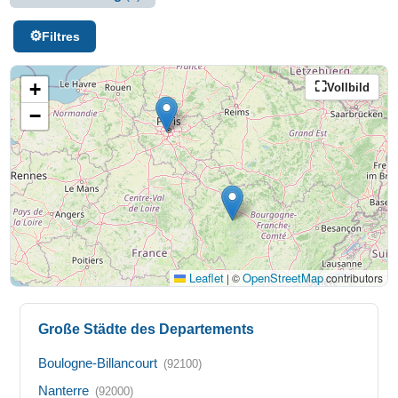
Filtres
+
Vollbild
−
Leaflet
OpenStreetMap
|
©
contributors
Große Städte des Departements
Boulogne-Billancourt
(92100)
Nanterre
(92000)