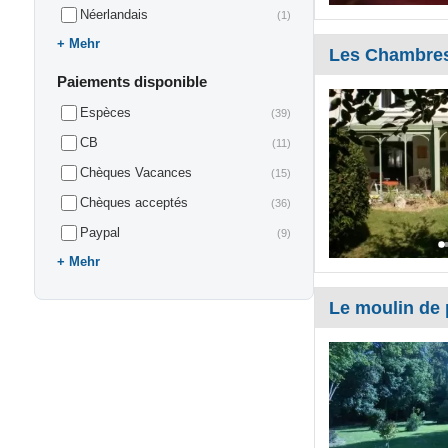
Néerlandais
(1)
Mehr
Les Chambres
Paiements disponible
Espèces
(39)
CB
(11)
Chèques Vacances
(15)
Chèques acceptés
(36)
Paypal
(9)
Mehr
Le moulin d