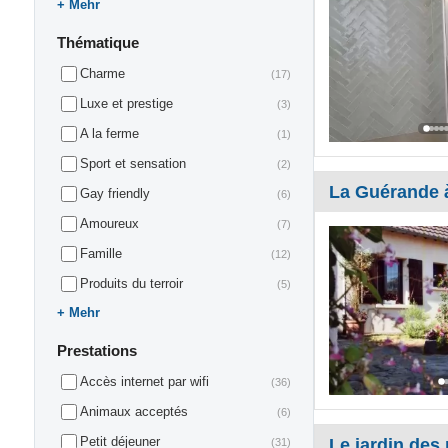
Mehr
Thématique
Charme
(17)
Luxe et prestige
(3)
A la ferme
(1)
Sport et sensation
(2)
La Guérande 
Gay friendly
(6)
Amoureux
(7)
Famille
(12)
Produits du terroir
(5)
Mehr
Prestations
Accès internet par wifi
(36)
Animaux acceptés
(6)
Petit déjeuner
Le jardin des
(31)