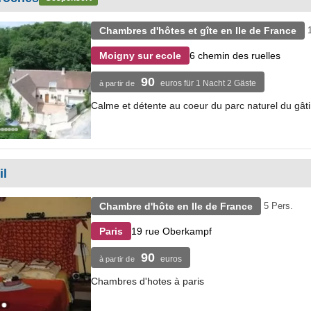
Chambres d'hôtes et gîte en Ile de France
6 chemin des ruelles
Moigny sur ecole
90
euros für 1 Nacht 2 Gäste
à partir de
Calme et détente au coeur du parc naturel du gâti
il
Chambre d'hôte en Ile de France
5 Pers.
19 rue Oberkampf
Paris
90
euros
à partir de
Chambres d'hotes à paris