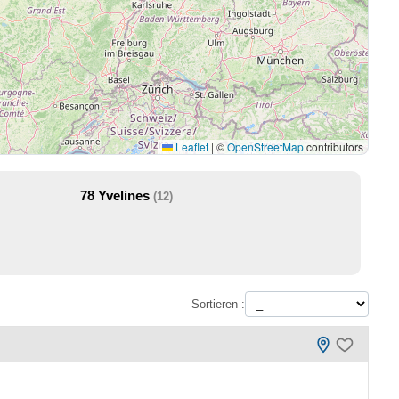
Leaflet
|
©
OpenStreetMap
contributors
78
Yvelines
(12)
Sortieren :