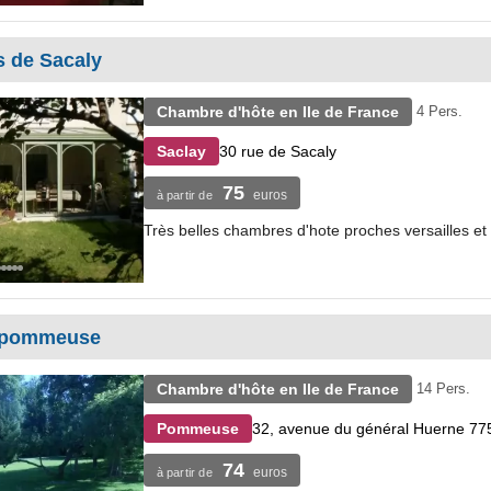
 de Sacaly
Chambre d'hôte en Ile de France
4 Pers.
30 rue de Sacaly
Saclay
75
euros
à partir de
Très belles chambres d'hote proches versailles et 
e pommeuse
Chambre d'hôte en Ile de France
14 Pers.
32, avenue du général Huerne 
Pommeuse
74
euros
à partir de