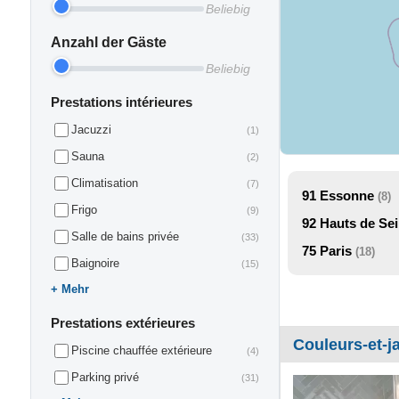
Beliebig
Anzahl der Gäste
Beliebig
Prestations intérieures
Jacuzzi
(1)
Sauna
(2)
Climatisation
(7)
91
Essonne
(8)
Frigo
(9)
92
Hauts de Se
Salle de bains privée
(33)
75
Paris
(18)
Baignoire
(15)
Mehr
Prestations extérieures
Couleurs-et-j
Piscine chauffée extérieure
(4)
Parking privé
(31)