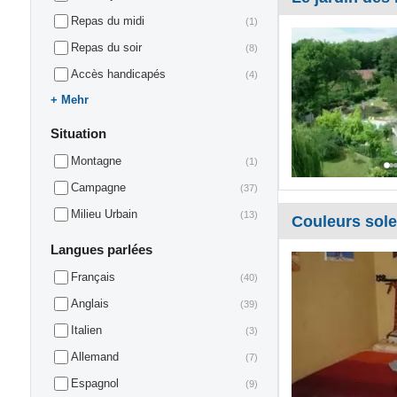
Repas du midi
(1)
Repas du soir
(8)
Accès handicapés
(4)
Mehr
Situation
Montagne
(1)
Campagne
(37)
Milieu Urbain
(13)
Couleurs sole
Langues parlées
Français
(40)
Anglais
(39)
Italien
(3)
Allemand
(7)
Espagnol
(9)