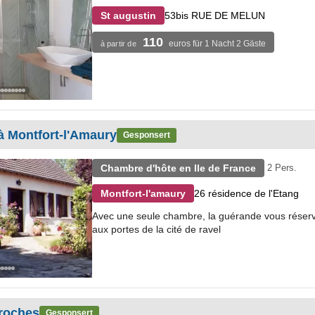
53bis RUE DE MELUN
St augustin
110
euros für 1 Nacht 2 Gäste
à partir de
à Montfort-l'Amaury
Gesponsert
Chambre d'hôte en Ile de France
2 Pers.
26 résidence de l'Etang
Montfort-l'amaury
Avec une seule chambre, la guérande vous réserve
aux portes de la cité de ravel
 roches
Gesponsert