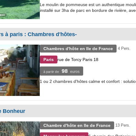
Le moulin de pommeuse est un authentique moulin 
installé sur 3ha de parc en bordure de rivière, ave
s à paris : Chambres d'hôtes-
Chambres d'hôte en Ile de France
4 Pers.
rue de Torcy Paris 18
Paris
98
euros
à partir de
1 ou 2 chambres d'hôtes calme et confort : solutio
e Bonheur
Chambre d'hôte en Ile de France
13 Pers.