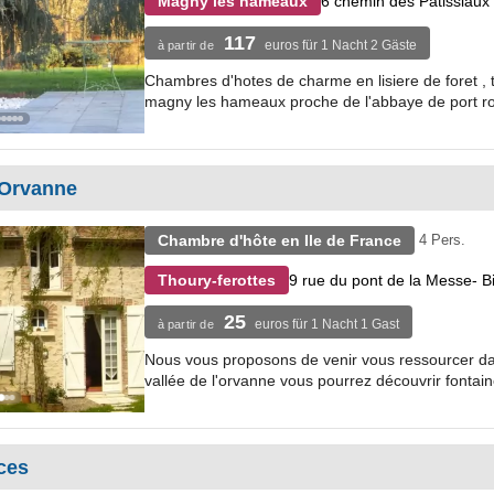
6 chemin des Patissiaux l
Magny les hameaux
117
euros für 1 Nacht 2 Gäste
à partir de
Chambres d'hotes de charme en lisiere de foret , t
magny les hameaux proche de l'abbaye de port roy
'Orvanne
Chambre d'hôte en Ile de France
4 Pers.
9 rue du pont de la Messe- B
Thoury-ferottes
25
euros für 1 Nacht 1 Gast
à partir de
Nous vous proposons de venir vous ressourcer dans
vallée de l'orvanne vous pourrez découvrir fontain
ces