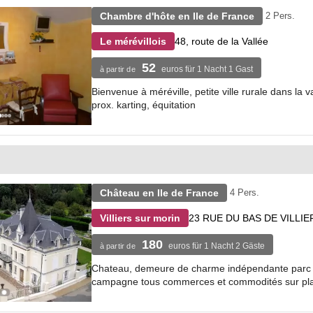
Chambre d'hôte en Ile de France
2 Pers.
48, route de la Vallée
Le mérévillois
52
euros für 1 Nacht 1 Gast
à partir de
Bienvenue à méréville, petite ville rurale dans la 
prox. karting, équitation
Château en Ile de France
4 Pers.
23 RUE DU BAS DE VILLIE
Villiers sur morin
180
euros für 1 Nacht 2 Gäste
à partir de
Chateau, demeure de charme indépendante parc arb
campagne tous commerces et commodités sur place