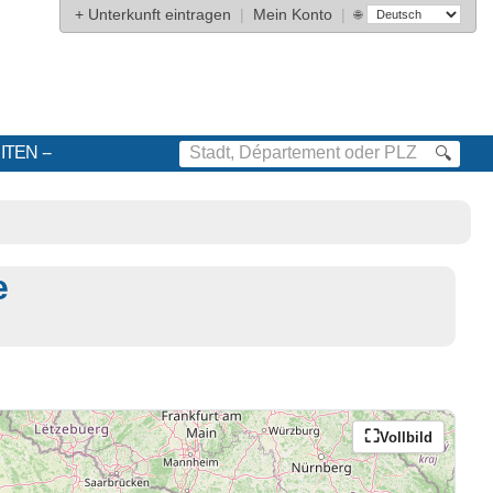
+
Unterkunft eintragen
|
Mein Konto
|
🌐
ITEN
🔍
e
Vollbild