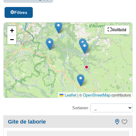
Filtres
+
Vollbild
−
Leaflet
OpenStreetMap
|
©
contributors
Sortieren :
Gite de laborie