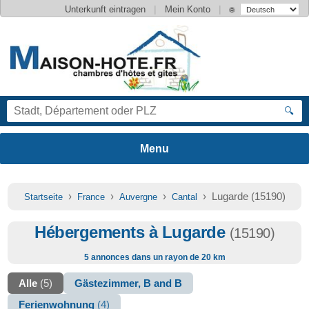
|
|
Unterkunft eintragen
Mein Konto
🌐
🔍
›
›
›
› Lugarde (15190)
Startseite
France
Auvergne
Cantal
Hébergements à Lugarde
(15190)
5 annonces dans un rayon de 20 km
Alle
(5)
Gästezimmer, B and B
Ferienwohnung
(4)