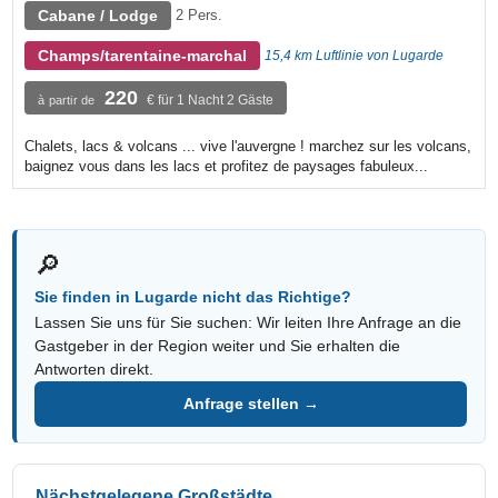
Cabane / Lodge
2 Pers.
Champs/tarentaine-marchal
15,4 km Luftlinie von Lugarde
220
€ für 1 Nacht 2 Gäste
à partir de
Chalets, lacs & volcans ... vive l'auvergne ! marchez sur les volcans,
baignez vous dans les lacs et profitez de paysages fabuleux...
🔎
Sie finden in Lugarde nicht das Richtige?
Lassen Sie uns für Sie suchen: Wir leiten Ihre Anfrage an die
Gastgeber in der Region weiter und Sie erhalten die
Antworten direkt.
Anfrage stellen →
Nächstgelegene Großstädte