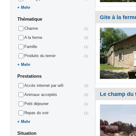
Mehr
Gite à la ferm
Thématique
Charme
(1)
A la ferme
(2)
Famille
(1)
Produits du terroir
(1)
Mehr
Prestations
Accès internet par wifi
(2)
Le champ du 
Animaux acceptés
(2)
Petit déjeuner
(1)
Repas du soir
(1)
Mehr
Situation