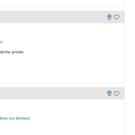
rt
 pêche privée
tlinie von Montvert