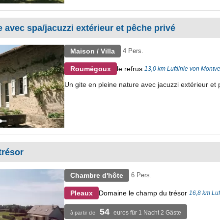
e avec spa/jacuzzi extérieur et pêche privé
Maison / Villa
4 Pers.
le refrus
Roumégoux
13,0 km Luftlinie von Montve
Un gite en pleine nature avec jacuzzi extérieur et
trésor
Chambre d'hôte
6 Pers.
Domaine le champ du trésor
Pleaux
16,8 km Luf
54
euros für 1 Nacht 2 Gäste
à partir de