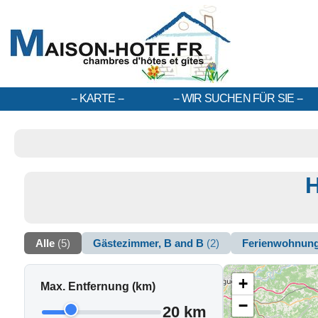
KARTE
WIR SUCHEN FÜR SIE
H
Alle
(5)
Gästezimmer, B and B
(2)
Ferienwohnun
+
Max. Entfernung (km)
−
20 km