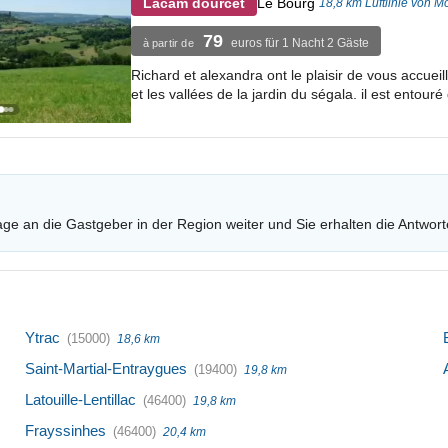
Le Bourg
Lacam dourcet
18,8 km Luftlinie von M
79
euros für 1 Nacht 2 Gäste
à partir de
Richard et alexandra ont le plaisir de vous accue
et les vallées de la jardin du ségala. il est entouré 
age an die Gastgeber in der Region weiter und Sie erhalten die Antwort
Ytrac
(15000)
18,6 km
Saint-Martial-Entraygues
(19400)
19,8 km
Latouille-Lentillac
(46400)
19,8 km
Frayssinhes
(46400)
20,4 km