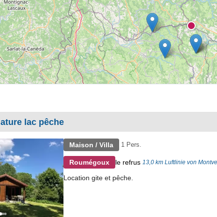
ature lac pêche
Maison / Villa
1 Pers.
le refrus
Roumégoux
13,0 km Luftlinie von Montve
Location gite et pêche.