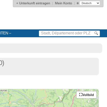
+
Unterkunft eintragen
|
Mein Konto
|
🌐
ITEN
🔍
0)
Vollbild