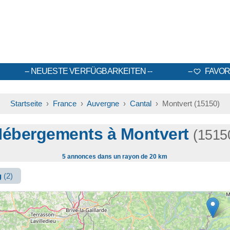
NEUESTE VERFÜGBARKEITEN
FAVOR
Startseite
›
France
›
Auvergne
›
Cantal
› Montvert (15150)
ébergements à Montvert
(1515
5 annonces dans un rayon de 20 km
g
(2)