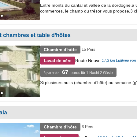
Entre monts du cantal et vallée de la dordogne,à
commerces, le champ du trésor vous propose,3 ch
et chambres et table d'hôtes
Chambre d'hôte
15 Pers.
Route Neuve
Laval de cère
17,3 km Luftlinie von
67
euros für 1 Nacht 2 Gäste
à partir de
Si plusieurs nuits (chambre d'hôte) ou semaine (
ala
Chambre d'hôte
6 Pers.