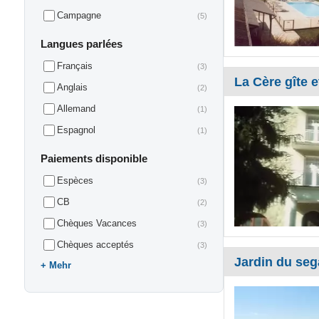
Campagne
(5)
Langues parlées
Français
(3)
La Cère gîte 
Anglais
(2)
Allemand
(1)
Espagnol
(1)
Paiements disponible
Espèces
(3)
CB
(2)
Chèques Vacances
(3)
Chèques acceptés
(3)
Jardin du seg
Mehr