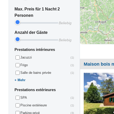
Max. Preis für 1 Nacht 2
Personen
Beliebig
Anzahl der Gäste
Beliebig
Prestations intérieures
Jacuzzi
(1)
Maison bois n
Frigo
(1)
Salle de bains privée
(1)
Mehr
Prestations extérieures
SPA
(1)
Piscine extérieure
(1)
Parking privé
(3)