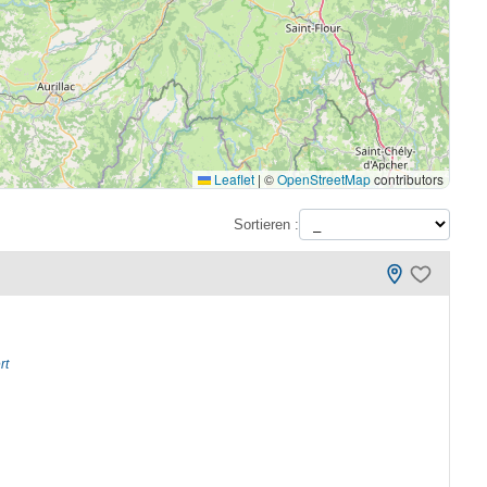
Leaflet
|
©
OpenStreetMap
contributors
Sortieren :
rt