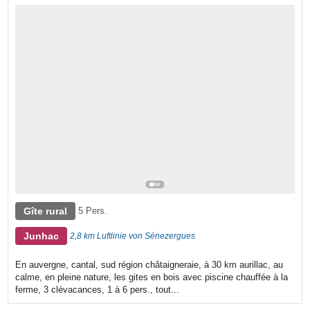
Gîte rural
5 Pers.
Junhac
2,8 km Luftlinie von Sénezergues
En auvergne, cantal, sud région châtaigneraie, à 30 km aurillac, au
calme, en pleine nature, les gites en bois avec piscine chauffée à la
ferme, 3 clévacances, 1 à 6 pers., tout...