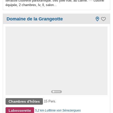
terrasse couverte panoramique. très jolie vue, au calme. *** cuisine
équipée, 2 chambres, lv, ll, salon...
Domaine de la Grangeotte
Chambres d'hôtes
15 Pers.
Labesserette
5,2 km Luftlinie von Sénezergues