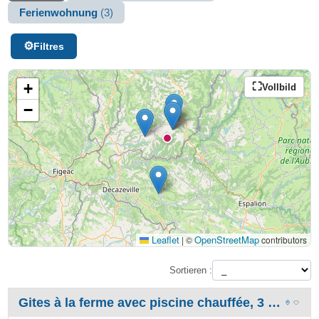
Ferienwohnung
(3)
Filtres
+
Vollbild
−
Leaflet
OpenStreetMap
|
©
contributors
Sortieren :
Gites à la ferme avec piscine chauffée, 3 jours offerts en plus pour une semaine réservée