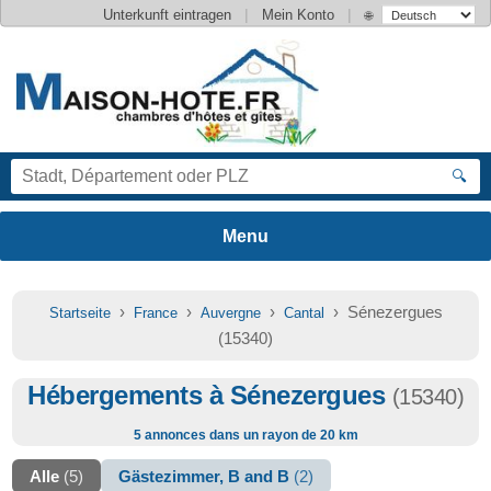
|
|
Unterkunft eintragen
Mein Konto
🌐
🔍
›
›
›
› Sénezergues
Startseite
France
Auvergne
Cantal
(15340)
Hébergements à Sénezergues
(15340)
5 annonces dans un rayon de 20 km
Alle
(5)
Gästezimmer, B and B
(2)