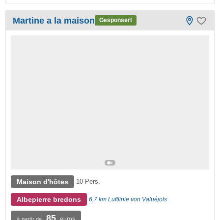
Martine a la maison
Gesponsert
Maison d'hôtes
10 Pers.
Albepierre bredons
6,7 km Luftlinie von Valuéjols
85
euros
à partir de