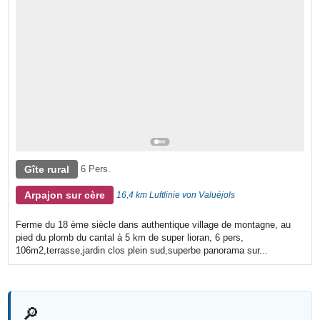
Gîte rural
6 Pers.
Arpajon sur cère
16,4 km Luftlinie von Valuéjols
Ferme du 18 ème siècle dans authentique village de montagne, au
pied du plomb du cantal à 5 km de super lioran, 6 pers,
106m2,terrasse,jardin clos plein sud,superbe panorama sur...
🔎