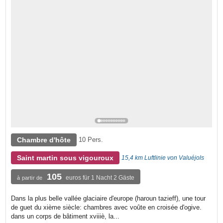
Chambre d'hôte
10 Pers.
Saint martin sous vigouroux
15,4 km Luftlinie von Valuéjols
105
euros für 1 Nacht 2 Gäste
à partir de
Dans la plus belle vallée glaciaire d'europe (haroun tazieff), une tour
de guet du xième siècle: chambres avec voûte en croisée d'ogive.
dans un corps de bâtiment xviiiè, la...