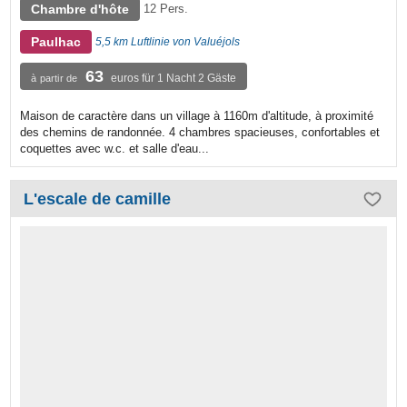
Chambre d'hôte
12 Pers.
Paulhac
5,5 km Luftlinie von Valuéjols
63
euros für 1 Nacht 2 Gäste
à partir de
Maison de caractère dans un village à 1160m d'altitude, à proximité
des chemins de randonnée. 4 chambres spacieuses, confortables et
coquettes avec w.c. et salle d'eau...
L'escale de camille