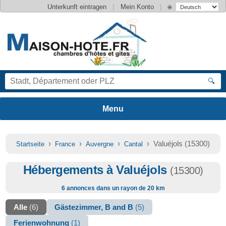
|
|
Unterkunft eintragen
Mein Konto
🌐
🔍
›
›
›
› Valuéjols (15300)
Startseite
France
Auvergne
Cantal
Hébergements à Valuéjols
(15300)
6 annonces dans un rayon de 20 km
Alle
(6)
Gästezimmer, B and B
(5)
Ferienwohnung
(1)