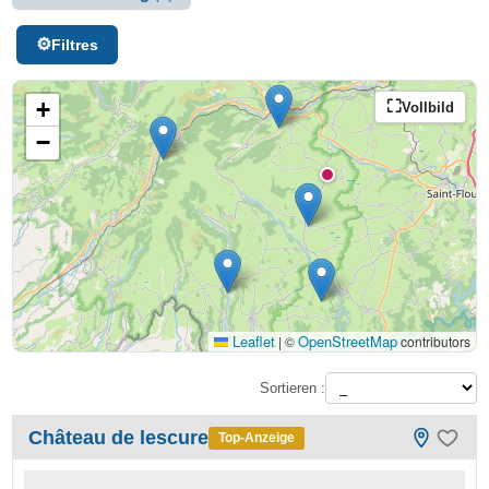
Filtres
+
Vollbild
−
Leaflet
OpenStreetMap
|
©
contributors
Sortieren :
Château de lescure
Top-Anzeige