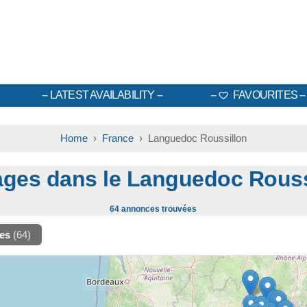
LATEST AVAILABILITY
FAVOURITES
Home
›
France
› Languedoc Roussillon
ages dans le Languedoc Rouss
64 annonces trouvées
ges
(64)