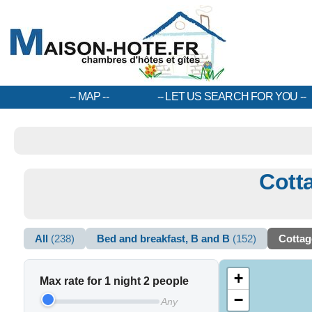
MAP
LET US SEARCH FOR YOU
Cott
All
(238)
Bed and breakfast, B and B
(152)
Cotta
+
Max rate for 1 night 2 people
−
Any