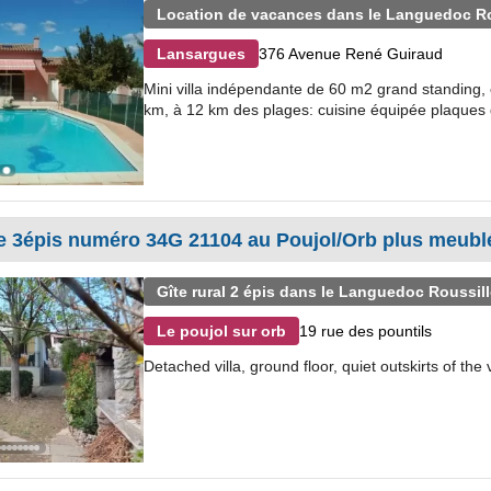
Location de vacances dans le Languedoc R
376 Avenue René Guiraud
Lansargues
Mini villa indépendante de 60 m2 grand standing, 
km, à 12 km des plages: cuisine équipée plaques ga
Gîte rural 2 épis dans le Languedoc Roussil
19 rue des pountils
Le poujol sur orb
Detached villa, ground floor, quiet outskirts of th