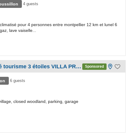
oussillon
4 guests
climatisé pour 4 personnes entre montpellier 12 km et lunel 6
z, lave vaiselle...
Gite de France 3épis numéro 34G 21104 au Poujol/Orb plus meublé tourisme 3 étoiles VILLA PRADES
Sponsored
lon
6 guests
e village, closed woodland, parking, garage