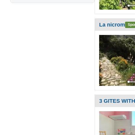
La nicrom
Spo
3 GITES WIT