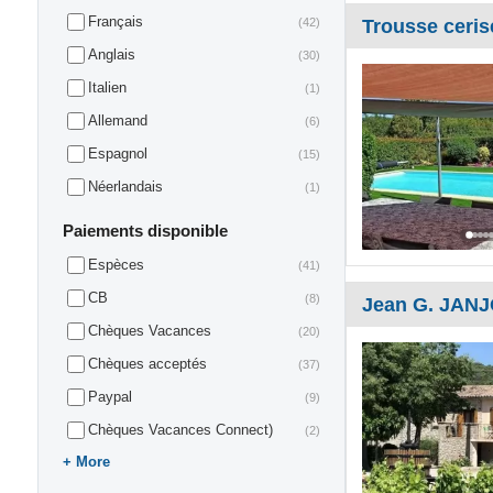
Français
(42)
Trousse ceris
Anglais
(30)
Italien
(1)
Allemand
(6)
Espagnol
(15)
Néerlandais
(1)
Paiements disponible
Espèces
(41)
CB
(8)
Jean G. JAN
Chèques Vacances
(20)
Chèques acceptés
(37)
Paypal
(9)
Chèques Vacances Connect)
(2)
More