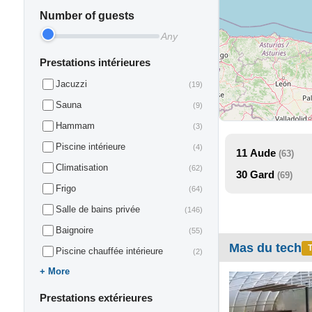
Number of guests
Any
Prestations intérieures
Jacuzzi
(19)
Sauna
(9)
Hammam
(3)
Piscine intérieure
(4)
11
Aude
(63)
Climatisation
(62)
30
Gard
(69)
Frigo
(64)
Salle de bains privée
(146)
Baignoire
(55)
Mas du tech
T
Piscine chauffée intérieure
(2)
More
Prestations extérieures