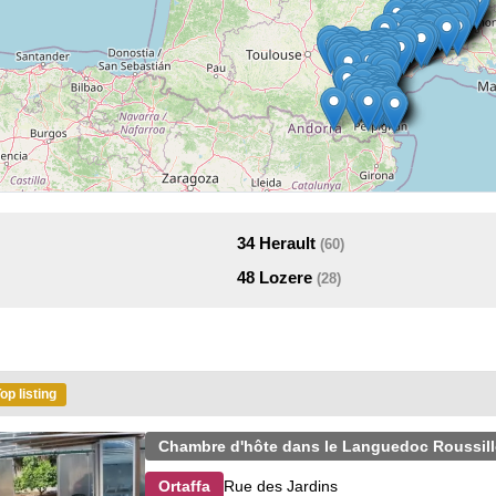
34
Herault
(60)
48
Lozere
(28)
op listing
Chambre d'hôte dans le Languedoc Roussil
Rue des Jardins
Ortaffa