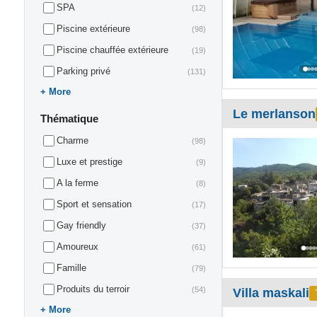
SPA
(12)
Piscine extérieure
(98)
Piscine chauffée extérieure
(19)
Parking privé
(131)
More
Le merlanson
Thématique
Charme
(98)
Luxe et prestige
(9)
A la ferme
(8)
Sport et sensation
(17)
Gay friendly
(37)
Amoureux
(61)
Famille
(79)
Produits du terroir
(54)
Villa maskali
More