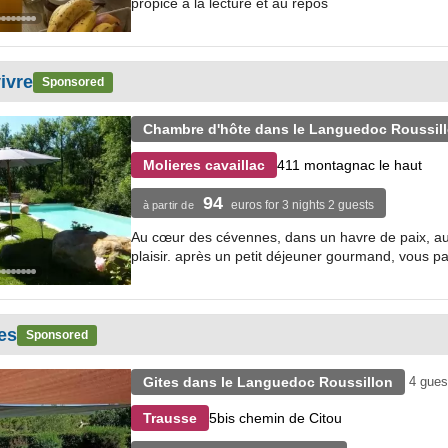
propice à la lecture et au repos
ivre
Sponsored
Chambre d'hôte dans le Languedoc Roussil
411 montagnac le haut
Molieres cavaillac
94
euros for 3 nights 2 guests
à partir de
Au cœur des cévennes, dans un havre de paix, au p
plaisir. après un petit déjeuner gourmand, vous part
es
Sponsored
Gites dans le Languedoc Roussillon
4 gues
5bis chemin de Citou
Trausse