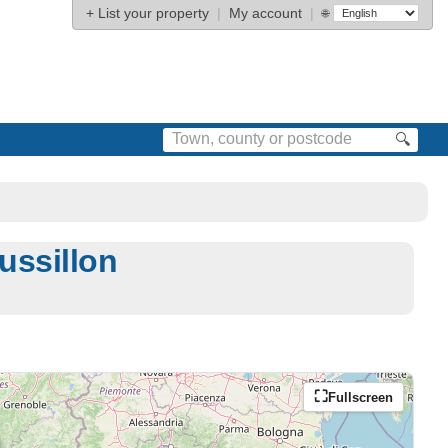
+
List your property
|
My account
|
🌐
🔍
ussillon
Fullscreen