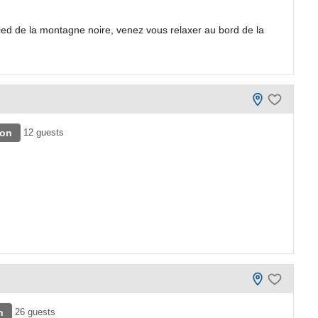
ed de la montagne noire, venez vous relaxer au bord de la
lon
12 guests
n
26 guests