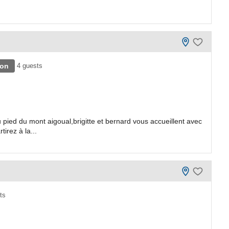
lon
4 guests
ied du mont aigoual,brigitte et bernard vous accueillent avec
irez à la...
ts