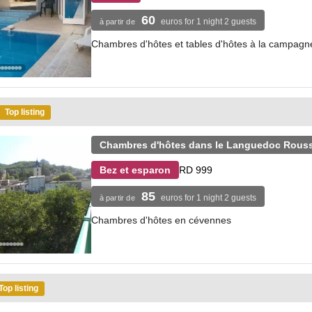
60
euros for 1 night 2 guests
à partir de
Chambres d'hôtes et tables d'hôtes à la campagn
Top listing
Chambres d'hôtes dans le Languedoc Rouss
RD 999
Bez et esparon
85
euros for 1 night 2 guests
à partir de
Chambres d'hôtes en cévennes
Top listing