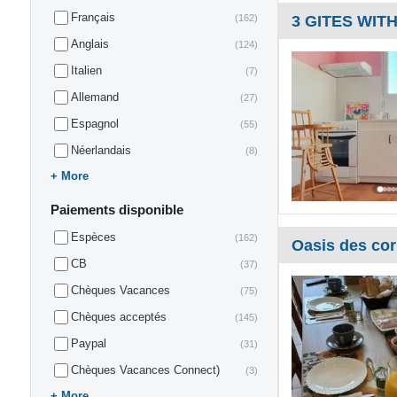
Français
(162)
3 GITES WIT
Anglais
(124)
Italien
(7)
Allemand
(27)
Espagnol
(55)
Néerlandais
(8)
More
Paiements disponible
Espèces
(162)
Oasis des cor
CB
(37)
Chèques Vacances
(75)
Chèques acceptés
(145)
Paypal
(31)
Chèques Vacances Connect)
(3)
More