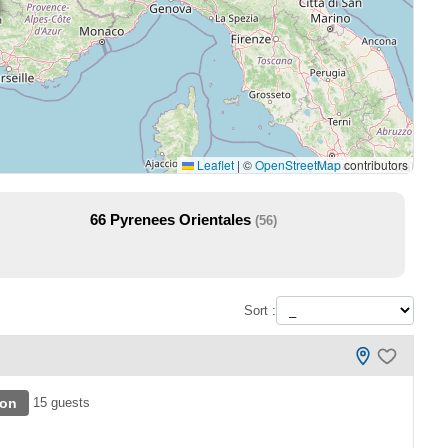
Leaflet
|
©
OpenStreetMap
contributors
66
Pyrenees Orientales
(56)
Sort :
lon
15 guests