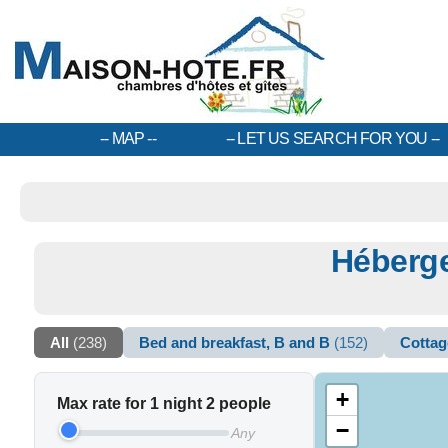
MAP
LET US SEARCH FOR YOU
Héberge
All
(238)
Bed and breakfast, B and B
(152)
Cotta
+
Max rate for 1 night 2 people
−
Any