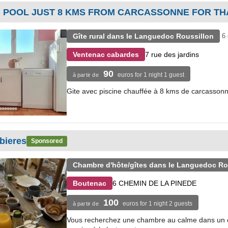
H POOL JUST 8 KMS FROM CARCASSONNE FOR TH
Gîte rural dans le Languedoc Roussillon
6
7 rue des jardins
Ventenac cabardes
90
euros for 1 night 1 guest
à partir de
Gite avec piscine chauffée à 8 kms de carcasson
bieres
Sponsored
Chambre d'hôte/gîtes dans le Languedoc Ro
6 CHEMIN DE LA PINEDE
Boutenac
100
euros for 1 night 2 guests
à partir de
Vous recherchez une chambre au calme dans un endr