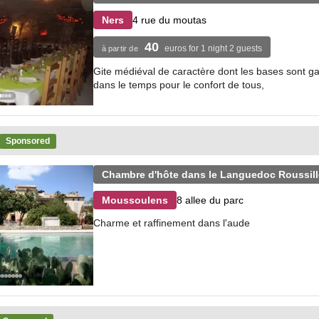
4 rue du moutas
Ners
40
euros for 1 night 2 guests
à partir de
Gite médiéval de caractère dont les bases sont ga
dans le temps pour le confort de tous,
Sponsored
Chambre d'hôte dans le Languedoc Roussil
8 allee du parc
Moussoulens
Charme et raffinement dans l'aude