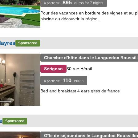
895
euros for 7 nights
à partir de
Pour des vacances en bordure des vignes et au pi
piscine ou découvrir la région..
layres
Sponsored
Chambre d'hôte dans le Languedoc Roussil
30 rue Hérail
Sérignan
110
euros
à partir de
Bed and breakfast 4 ears gites de france
e
Sponsored
Gîte de séjour dans le Languedoc Roussillo