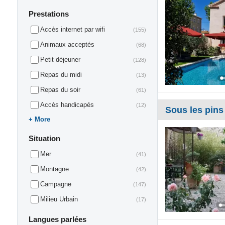
Prestations
Accès internet par wifi
(155)
Animaux acceptés
(68)
Petit déjeuner
(128)
Repas du midi
(13)
Repas du soir
(61)
Accès handicapés
(12)
Sous les pins
More
Situation
Mer
(41)
Montagne
(42)
Campagne
(147)
Milieu Urbain
(17)
Langues parlées