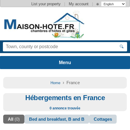
|
|
List your property
My account
🌐
🔍
› France
Home
Hébergements en France
0 annonce trouvée
All
(0)
Bed and breakfast, B and B
Cottages