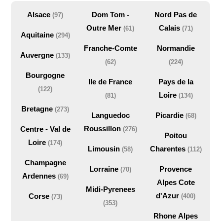
Alsace
Dom Tom -
Nord Pas de
(97)
Outre Mer
Calais
(61)
(71)
Aquitaine
(294)
Franche-Comte
Normandie
Auvergne
(133)
(62)
(224)
Bourgogne
Ile de France
Pays de la
(122)
Loire
(81)
(134)
Bretagne
(273)
Languedoc
Picardie
(68)
Roussillon
Centre - Val de
(276)
Poitou
Loire
(174)
Limousin
Charentes
(58)
(112)
Champagne
Lorraine
Provence
(70)
Ardennes
(69)
Alpes Cote
Midi-Pyrenees
d'Azur
Corse
(400)
(73)
(353)
Rhone Alpes