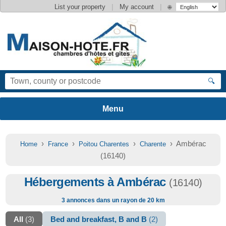
|
|
List your property
My account
🌐
🔍
›
›
›
› Ambérac
Home
France
Poitou Charentes
Charente
(16140)
Hébergements à Ambérac
(16140)
3 annonces dans un rayon de 20 km
All
(3)
Bed and breakfast, B and B
(2)