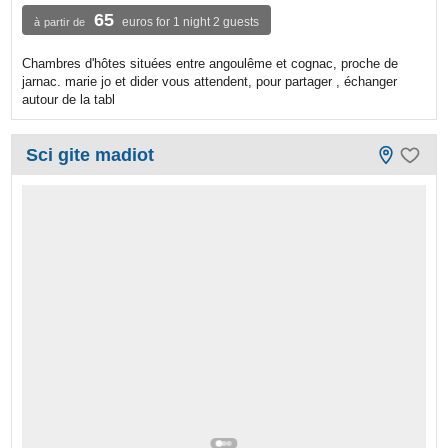
65
euros for 1 night 2 guests
à partir de
Chambres d'hôtes situées entre angoulême et cognac, proche de
jarnac. marie jo et dider vous attendent, pour partager , échanger
autour de la tabl
Sci gite madiot