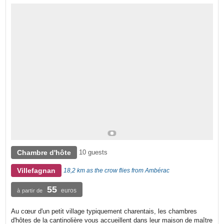
Chambre d'hôte
10 guests
Villefagnan
18,2 km as the crow flies from Ambérac
55
euros
à partir de
Au cœur d'un petit village typiquement charentais, les chambres
d'hôtes de la cantinolière vous accueillent dans leur maison de maître