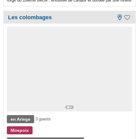
forge du 18ieme siècle , entourée de canaux et bordée par une rivière
Les colombages
en Ariege
3 guests
Mirepoix