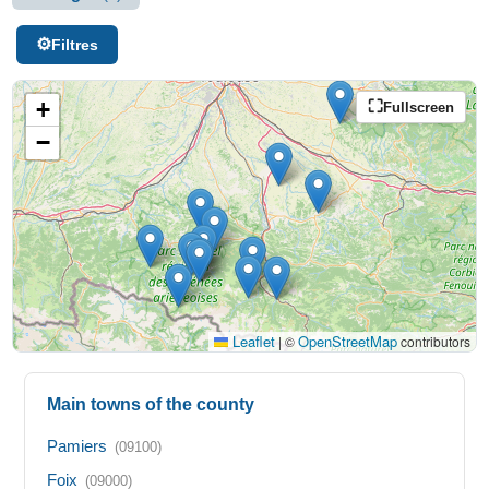
Filtres
+
Fullscreen
−
Leaflet
OpenStreetMap
|
©
contributors
Main towns of the county
Pamiers
(09100)
Foix
(09000)