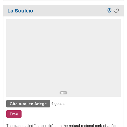
La Souleio
Gîte rural en Ariege
4 guests
Erce
The place called "la souleilo" is in the natural regional park of ariège.