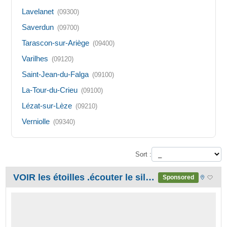
Lavelanet
(09300)
Saverdun
(09700)
Tarascon-sur-Ariège
(09400)
Varilhes
(09120)
Saint-Jean-du-Falga
(09100)
La-Tour-du-Crieu
(09100)
Lézat-sur-Lèze
(09210)
Verniolle
(09340)
Sort :
VOIR les étoilles .écouter le silence.Gîte 3 épis DE CHARME
Sponsored