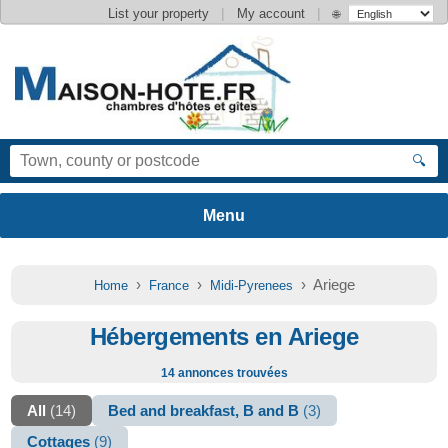
|
|
List your property
My account
🌐
🔍
›
›
› Ariege
Home
France
Midi-Pyrenees
Hébergements en Ariege
14 annonces trouvées
All
(14)
Bed and breakfast, B and B
(3)
Cottages
(9)