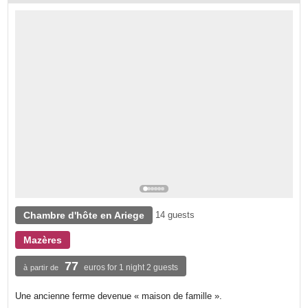
Chambre d'hôte en Ariege
14 guests
Mazères
77
euros for 1 night 2 guests
à partir de
Une ancienne ferme devenue « maison de famille ».