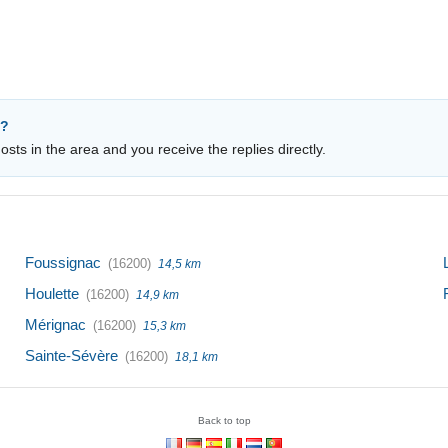
e?
sts in the area and you receive the replies directly.
Foussignac
(16200)
14,5 km
Houlette
(16200)
14,9 km
Mérignac
(16200)
15,3 km
Sainte-Sévère
(16200)
18,1 km
Back to top