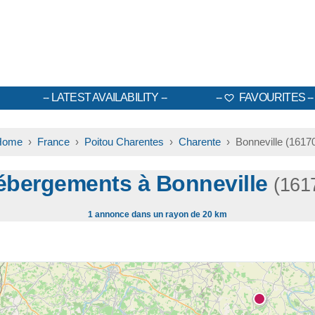
LATEST AVAILABILITY
FAVOURITES
Home
›
France
›
Poitou Charentes
›
Charente
› Bonneville (1617
ébergements à Bonneville
(161
1 annonce dans un rayon de 20 km