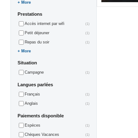
More
Prestations
Accès internet par wifi
(1)
Petit déjeuner
(1)
Repas du soir
(1)
More
Situation
Campagne
(1)
Langues parlées
Français
(1)
Anglais
(1)
Paiements disponible
Espèces
(1)
Chèques Vacances
(1)