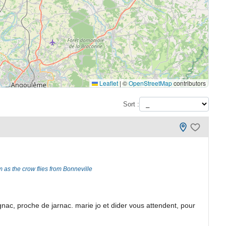
Leaflet
|
©
OpenStreetMap
contributors
Sort :
 as the crow flies from Bonneville
ac, proche de jarnac. marie jo et dider vous attendent, pour