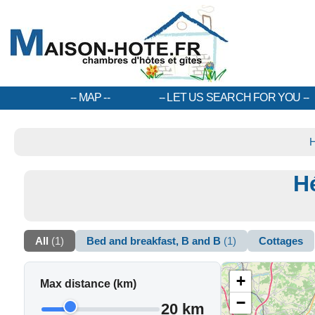
MAP
LET US SEARCH FOR YOU
H
All
(1)
Bed and breakfast, B and B
(1)
Cottages
+
Max distance (km)
−
20 km