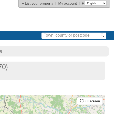
+
List your property
|
My account
|
🌐
🔍
0)
70)
Fullscreen