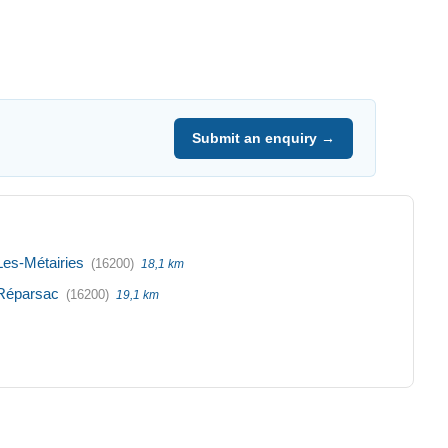
Submit an enquiry →
Les-Métairies
(16200)
18,1 km
Réparsac
(16200)
19,1 km