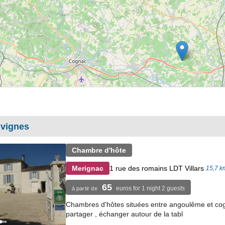
 vignes
Chambre d'hôte
1 rue des romains LDT Villars
Merignac
15,7 km
65
euros for 1 night 2 guests
à partir de
Chambres d'hôtes situées entre angoulême et cogn
partager , échanger autour de la tabl