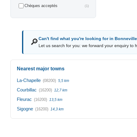
Chèques acceptés
(1)
Can't find what you're looking for in Bonnevill
🔎
Let us search for you: we forward your enquiry to ho
Nearest major towns
La-Chapelle
(08200)
5,5 km
Courbillac
(16200)
12,7 km
Fleurac
(16200)
13,5 km
Sigogne
(16200)
14,3 km