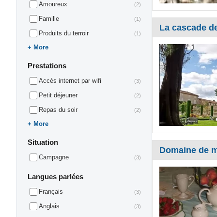
Amoureux
(2)
Famille
(1)
La cascade d
Produits du terroir
(1)
More
Prestations
Accès internet par wifi
(3)
Petit déjeuner
(2)
Repas du soir
(2)
More
Situation
Domaine de 
Campagne
(3)
Langues parlées
Français
(3)
Anglais
(3)