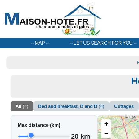
MAP
LET US SEARCH FOR YOU
H
All
(4)
Bed and breakfast, B and B
(4)
Cottages
+
Max distance (km)
−
20 km