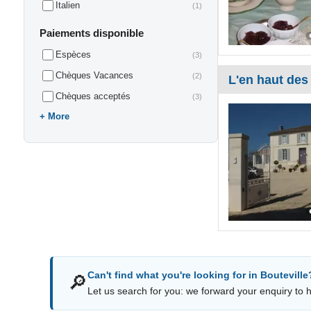
Italien
(1)
Paiements disponible
Espèces
(3)
Chèques Vacances
(2)
L'en haut des
Chèques acceptés
(3)
More
Can't find what you're looking for in Bouteville
🔎
Let us search for you: we forward your enquiry to ho