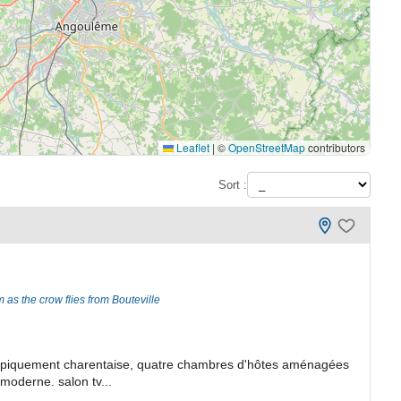
Leaflet
|
©
OpenStreetMap
contributors
Sort :
m as the crow flies from Bouteville
 typiquement charentaise, quatre chambres d'hôtes aménagées
moderne. salon tv...