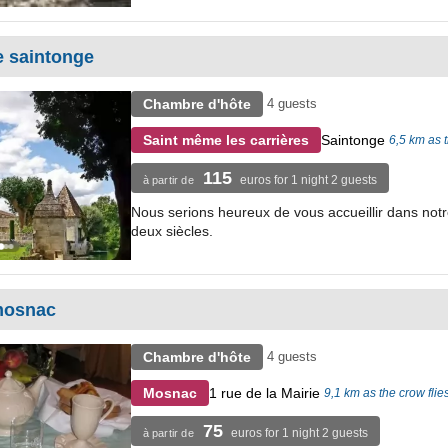
e saintonge
Chambre d'hôte
4 guests
Saintonge
Saint même les carrières
6,5 km as t
115
euros for 1 night 2 guests
à partir de
Nous serions heureux de vous accueillir dans notr
deux siècles.
mosnac
Chambre d'hôte
4 guests
1 rue de la Mairie
Mosnac
9,1 km as the crow flie
75
euros for 1 night 2 guests
à partir de