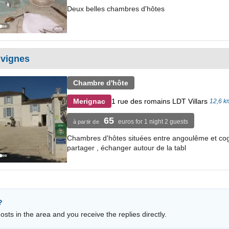
Deux belles chambres d'hôtes
 vignes
Chambre d'hôte
1 rue des romains LDT Villars
Merignac
12,6 km
65
euros for 1 night 2 guests
à partir de
Chambres d'hôtes situées entre angoulême et cogn
partager , échanger autour de la tabl
?
sts in the area and you receive the replies directly.