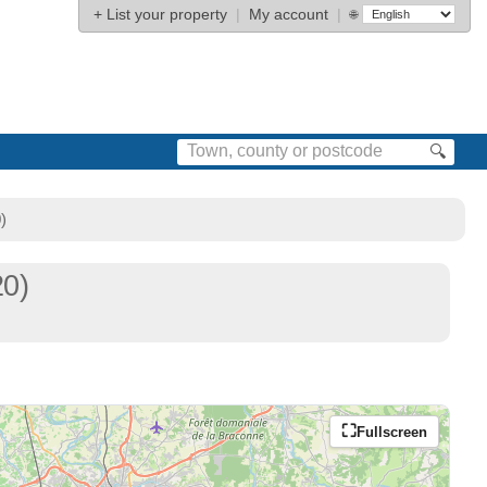
+
List your property
|
My account
|
🌐
🔍
)
20)
Fullscreen