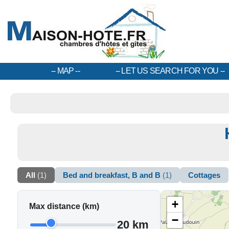
MAP
LET US SEARCH FOR YOU
All
(1)
Bed and breakfast, B and B
(1)
Cottages
+
Max distance (km)
−
20 km