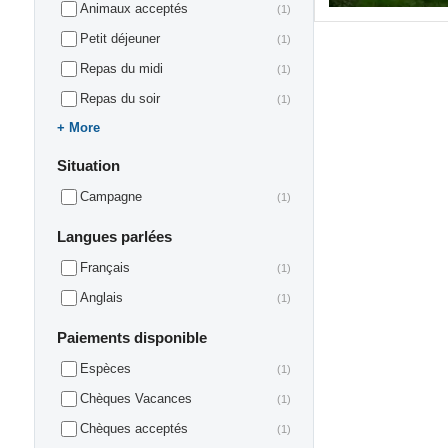
Animaux acceptés
(1)
Petit déjeuner
(1)
Repas du midi
(1)
Repas du soir
(1)
More
Situation
Campagne
(1)
Langues parlées
Français
(1)
Anglais
(1)
Paiements disponible
Espèces
(1)
Chèques Vacances
(1)
Chèques acceptés
(1)