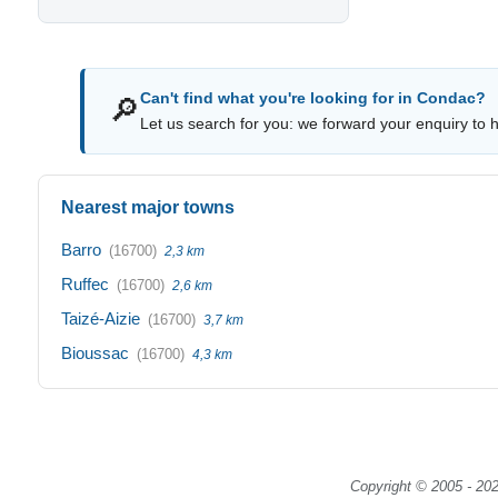
Can't find what you're looking for in Condac?
🔎
Let us search for you: we forward your enquiry to ho
Nearest major towns
Barro
(16700)
2,3 km
Ruffec
(16700)
2,6 km
Taizé-Aizie
(16700)
3,7 km
Bioussac
(16700)
4,3 km
Copyright © 2005 - 202