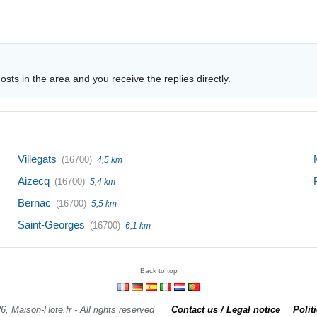
sts in the area and you receive the replies directly.
Villegats
(16700)
4,5 km
Aizecq
(16700)
5,4 km
Bernac
(16700)
5,5 km
Saint-Georges
(16700)
6,1 km
Back to top
6, Maison-Hote.fr - All rights reserved
Contact us / Legal notice
Polit