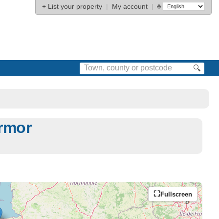
+
List your property
|
My account
|
🌐
🔍
rmor
Fullscreen