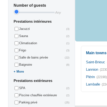
Number of guests
Any
Prestations intérieures
Jacuzzi
(3)
Sauna
(2)
Climatisation
(1)
Frigo
(3)
Main towns 
Salle de bains privée
(22)
Saint-Brieuc
Baignoire
(8)
Lannion
(223
More
Plérin
(22190)
Prestations extérieures
Lamballe
(22
SPA
(2)
Piscine chauffée extérieure
(2)
Parking privé
(25)