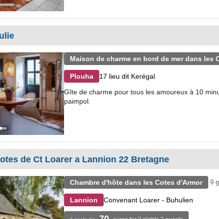
ulie
Maison de charme en bord de mer dans les 
17 lieu dit Kerégal
Plouha
Gîte de charme pour tous les amoureux à 10 minut
paimpol.
tes de Ct Loarer a Lannion 22 Bretagne
Chambre d'hôte dans les Cotes d'Armor
9 
Convenant Loarer - Buhulien
Lannion
70