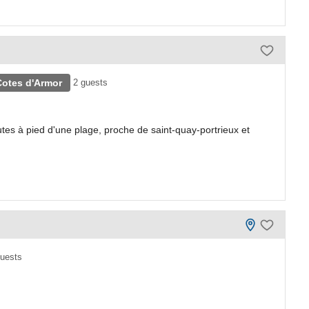
Cotes d'Armor
2 guests
es à pied d'une plage, proche de saint-quay-portrieux et
guests