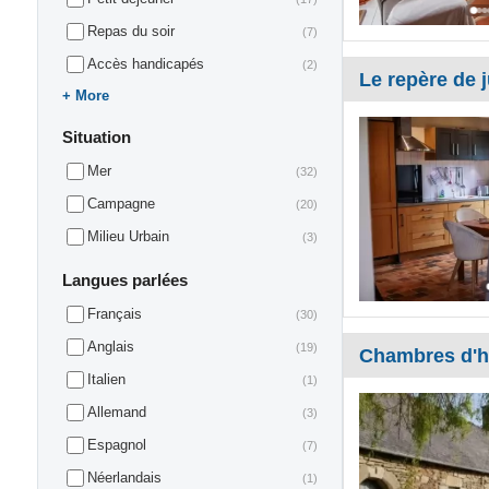
Repas du soir
(7)
Accès handicapés
(2)
Le repère de j
More
Situation
Mer
(32)
Campagne
(20)
Milieu Urbain
(3)
Langues parlées
Français
(30)
Anglais
(19)
Chambres d'ho
Italien
(1)
Allemand
(3)
Espagnol
(7)
Néerlandais
(1)