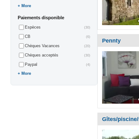
More
Paiements disponible
Espèces
(30)
CB
(6)
Pennty
Chèques Vacances
(20)
Chèques acceptés
(30)
Paypal
(4)
More
Gîtes/piscine