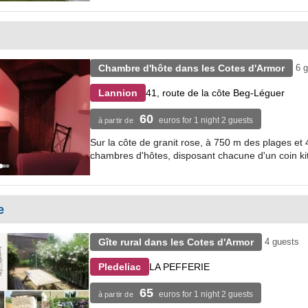
Chambre d'hôte dans les Cotes d'Armor
6 
41, route de la côte Beg-Léguer
Lannion
60
euros for 1 night 2 guests
à partir de
Sur la côte de granit rose, à 750 m des plages et
chambres d'hôtes, disposant chacune d'un coin kit
e
Gîte rural dans les Cotes d'Armor
4 guests
LA PEFFERIE
Pledeliac
65
euros for 1 night 2 guests
à partir de