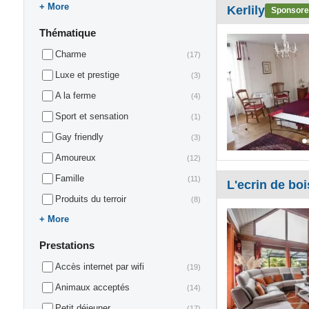
More
Kerlily
Sponsore
Thématique
Charme
(17)
Luxe et prestige
(3)
A la ferme
(4)
Sport et sensation
(1)
Gay friendly
(3)
Amoureux
(12)
Famille
(11)
L'ecrin de boi
Produits du terroir
(8)
More
Prestations
Accès internet par wifi
(19)
Animaux acceptés
(14)
Petit déjeuner
(17)