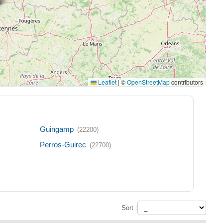
Leaflet
|
©
OpenStreetMap
contributors
Guingamp
(22200)
Perros-Guirec
(22700)
Sort :