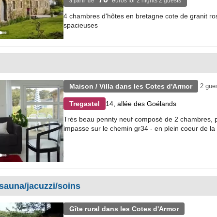
euros for 2 nights 2 guests
à partir de
4 chambres d'hôtes en bretagne cote de granit ros
spacieuses
Maison / Villa dans les Cotes d'Armor
2 gue
14, allée des Goélands
Tregastel
Très beau pennty neuf composé de 2 chambres, pou
impasse sur le chemin gr34 - en plein coeur de la c
/sauna/jacuzzi/soins
Gîte rural dans les Cotes d'Armor