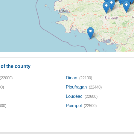
of the county
Dinan
(22000)
(22100)
Ploufragan
00)
(22440)
Loudéac
(22600)
Paimpol
400)
(22500)