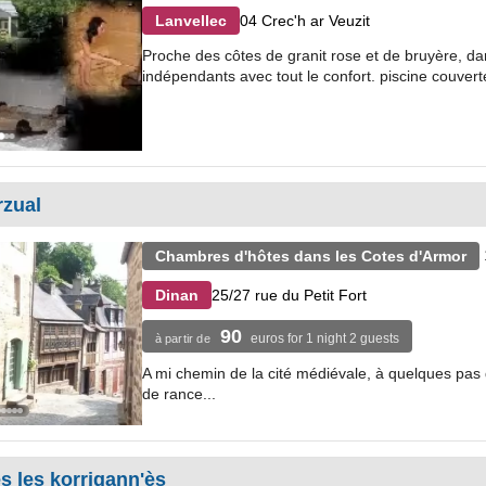
04 Crec'h ar Veuzit
Lanvellec
Proche des côtes de granit rose et de bruyère, d
indépendants avec tout le confort. piscine couverte
rzual
Chambres d'hôtes dans les Cotes d'Armor
25/27 rue du Petit Fort
Dinan
90
euros for 1 night 2 guests
à partir de
A mi chemin de la cité médiévale, à quelques pas d
de rance...
s les korrigann'ès