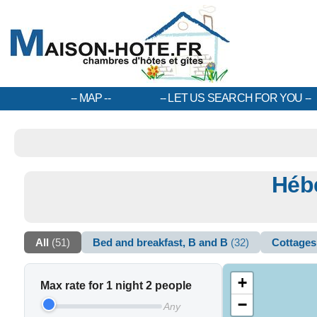
MAP
LET US SEARCH FOR YOU
Héb
All
(51)
Bed and breakfast, B and B
(32)
Cottage
+
Max rate for 1 night 2 people
−
Any