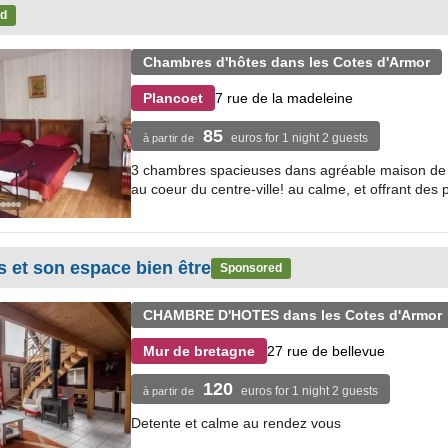
d
Chambres d'hôtes dans les Cotes d'Armor
7 rue de la madeleine
Plancoet
85
euros for 1 night 2 guests
à partir de
3 chambres spacieuses dans agréable maison de c
au coeur du centre-ville! au calme, et offrant des p
s et son espace bien être
Sponsored
CHAMBRE D'HOTES dans les Cotes d'Armor
27 rue de bellevue
Mur de bretagne
120
euros for 1 night 2 guests
à partir de
Detente et calme au rendez vous