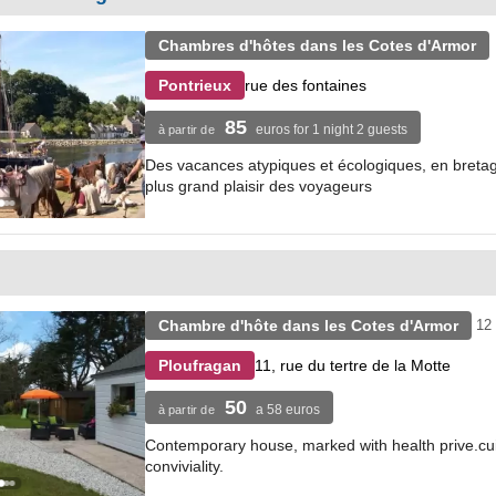
Chambres d'hôtes dans les Cotes d'Armor
rue des fontaines
Pontrieux
85
euros for 1 night 2 guests
à partir de
Des vacances atypiques et écologiques, en bretagn
plus grand plaisir des voyageurs
Chambre d'hôte dans les Cotes d'Armor
12
11, rue du tertre de la Motte
Ploufragan
50
a 58 euros
à partir de
Contemporary house, marked with health prive.cui
conviviality.