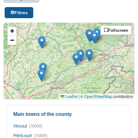
Filtres
+
Fullscreen
−
Leaflet
OpenStreetMap
|
©
contributors
Main towns of the county
Vesoul
(70000)
Héricourt
(70400)