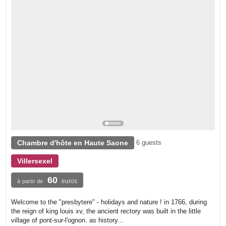
Chambre d'hôte en Haute Saone
6 guests
Villersexel
60
euros
à partir de
Welcome to the "presbytere" - holidays and nature ! in 1766, during
the reign of king louis xv, the ancient rectory was built in the little
village of pont-sur-l'ognon. as history...