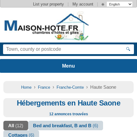
|
|
List your property
My account
🌐
🔍
›
›
› Haute Saone
Home
France
Franche-Comte
Hébergements en Haute Saone
12 annonces trouvées
All
(12)
Bed and breakfast, B and B
(6)
Cottages
(6)