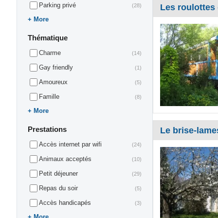
Parking privé
(28)
Les roulottes
More
Thématique
Charme
(14)
Gay friendly
(1)
Amoureux
(5)
Famille
(8)
More
Prestations
Le brise-lame
Accès internet par wifi
(24)
Animaux acceptés
(10)
Petit déjeuner
(29)
Repas du soir
(5)
Accès handicapés
(3)
More