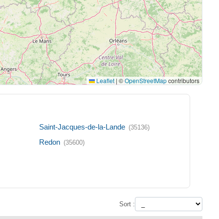
Leaflet
|
©
OpenStreetMap
contributors
Saint-Jacques-de-la-Lande
(35136)
Redon
(35600)
Sort :