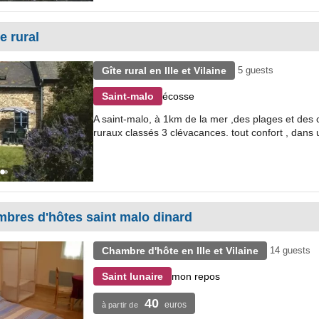
e rural
Gîte rural en Ille et Vilaine
5 guests
écosse
Saint-malo
A saint-malo, à 1km de la mer ,des plages et des
ruraux classés 3 clévacances. tout confort , dan
mbres d'hôtes saint malo dinard
Chambre d'hôte en Ille et Vilaine
14 guests
mon repos
Saint lunaire
40
euros
à partir de