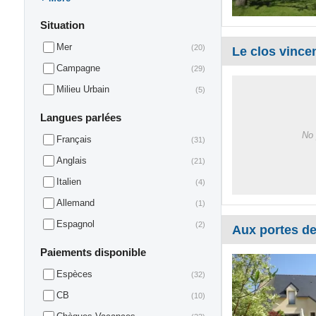
Situation
Mer
(20)
Le clos vince
Campagne
(29)
Milieu Urbain
(5)
Langues parlées
No 
Français
(31)
Anglais
(21)
Italien
(4)
Allemand
(1)
Espagnol
(2)
Aux portes de
Paiements disponible
Espèces
(32)
CB
(10)