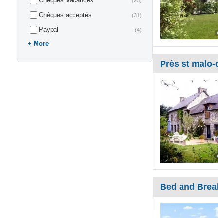
Chèques Vacances
(23)
Chèques acceptés
(31)
Paypal
(4)
More
Près st malo-
Bed and Break