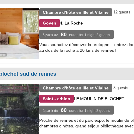
Chambre d'hôte en Ille et Vilaine
12 guests
4, La Roche
Goven
80
euros for 1 night 2 guests
à partir de
Vous souhaitez découvrir la bretagne... entrez da
au clos de la roche à 20 kms de rennes !
blochet sud de rennes
Chambre d'hôte en Ille et Vilaine
8 guests
LE MOULIN DE BLOCHET
Saint - erblon
60
euros for 1 night 2 guests
à partir de
Proche de rennes et du parc expo, le moulin de blo
chambres d'hôtes. grand séjour bibliothèque avec