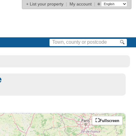
+
List your property
|
My account
|
🌐
🔍
e
Fullscreen