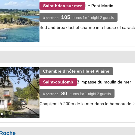
Le Pont Martin
Saint briac sur mer
105
euros for 1 night 2 guests
à partir de
Bed and breakfast of charme in a house of caracte
Chambre d'hôte en Ille et Vilaine
3 impasse du moulin de mer
Saint-coulomb
80
euros for 1 night 2 guests
à partir de
Chapijemi à 200m de la mer dans le hameau de la 
 Roche