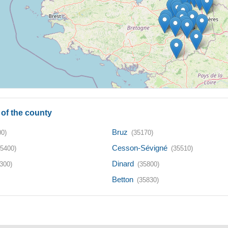
of the county
Bruz
00)
(35170)
Cesson-Sévigné
35400)
(35510)
Dinard
300)
(35800)
Betton
(35830)