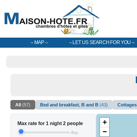
MAP
LET US SEARCH FOR YOU
All
(57)
Bed and breakfast, B and B
(43)
Cottage
+
Max rate for 1 night 2 people
−
Any