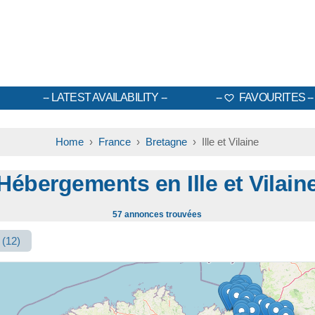
LATEST AVAILABILITY
FAVOURITES
Home
›
France
›
Bretagne
› Ille et Vilaine
Hébergements en Ille et Vilain
57 annonces trouvées
s
(12)