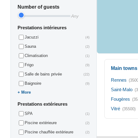
Number of guests
Any
Prestations intérieures
Jacuzzi
(4)
Sauna
(2)
Climatisation
(1)
Frigo
(9)
Main towns 
Salle de bains privée
(22)
Rennes
(350
Baignoire
(9)
Saint-Malo
(
More
Fougères
(35
Prestations extérieures
Vitré
(35500)
SPA
(1)
Piscine extérieure
(2)
Piscine chauffée extérieure
(2)