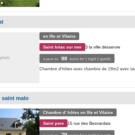
nt
en Ille et Vilaine
3 la ville désservie
Saint briac sur mer
photo
98
euros for 1 night 2 guests
à partir de
Chambre d'hôtes avec chambre de 19m2 avec sall
 saint malo
Chambre d' hôtes en Ille et Vilaine
15 rue des Besnardais
Saint pere
79