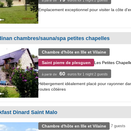
euros for 1 night 2 guests
à partir de
Emplacement exceptionnel pour visiter la côte d
dinan chambres/sauna/spa petites chapelles
Chambre d'hôte en Ille et Vilaine
Les Petites Chapell
Saint pierre de plesguen
60
euros for 1 night 2 guests
à partir de
Hébergement idéalement placé pour rayonner dans
routes côtières
fast Dinard Saint Malo
Chambre d'hôte en Ille et Vilaine
7 guests