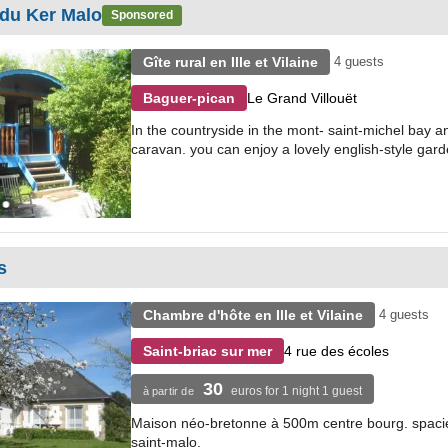
 du Ker Malo
Sponsored
Gîte rural en Ille et Vilaine
4 guests
Le Grand Villouët
Baguer-pican
In the countryside in the mont- saint-michel bay 
caravan. you can enjoy a lovely english-style garden
s
Chambre d'hôte en Ille et Vilaine
4 guests
4 rue des écoles
Saint-briac sur mer
30
euros for 1 night 1 guest
à partir de
Maison néo-bretonne à 500m centre bourg. spacieus
saint-malo.