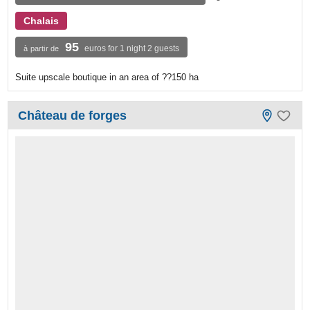
Chalais
95
euros for 1 night 2 guests
à partir de
Suite upscale boutique in an area of ??150 ha
Château de forges