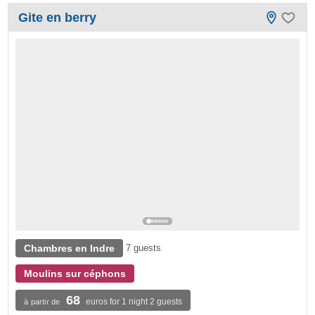
Gite en berry
Chambres en Indre
7 guests
Moulins sur céphons
68
euros for 1 night 2 guests
à partir de