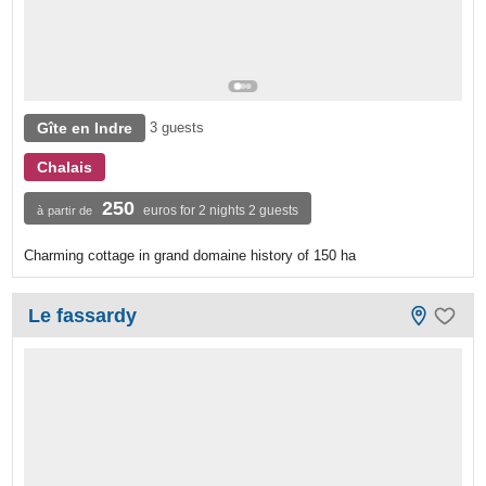
Gîte en Indre
3 guests
Chalais
250
euros for 2 nights 2 guests
à partir de
Charming cottage in grand domaine history of 150 ha
Le fassardy