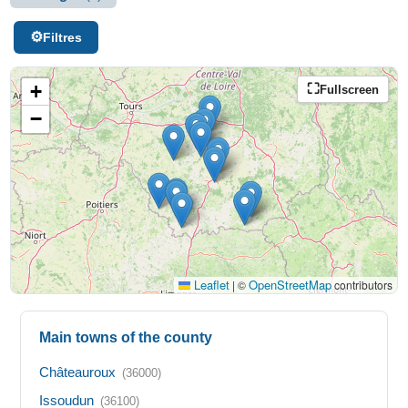
Filtres
+
Fullscreen
−
Leaflet
OpenStreetMap
|
©
contributors
Main towns of the county
Châteauroux
(36000)
Issoudun
(36100)