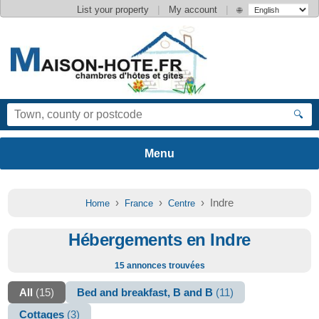
|
|
List your property
My account
🌐
🔍
›
›
› Indre
Home
France
Centre
Hébergements en Indre
15 annonces trouvées
All
(15)
Bed and breakfast, B and B
(11)
Cottages
(3)