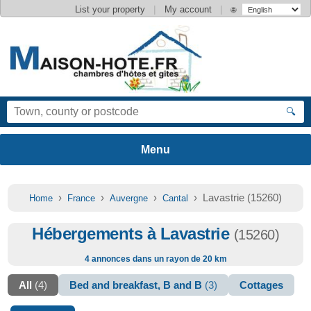
|
|
List your property
My account
🌐
🔍
›
›
›
› Lavastrie (15260)
Home
France
Auvergne
Cantal
Hébergements à Lavastrie
(15260)
4 annonces dans un rayon de 20 km
All
(4)
Bed and breakfast, B and B
(3)
Cottages