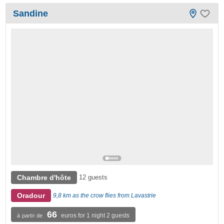
Sandine
Chambre d'hôte
12 guests
Oradour
9,8 km as the crow flies from Lavastrie
66
euros for 1 night 2 guests
à partir de