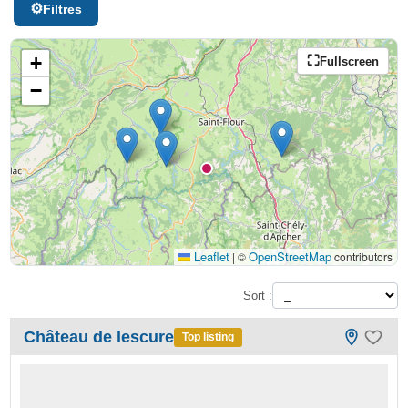
Filtres
+
Fullscreen
−
Leaflet
OpenStreetMap
|
©
contributors
Sort :
Château de lescure
Top listing