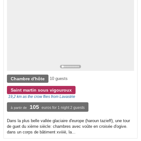
Chambre d'hôte
10 guests
Saint martin sous vigouroux
19,2 km as the crow flies from Lavastrie
105
euros for 1 night 2 guests
à partir de
Dans la plus belle vallée glaciaire d'europe (haroun tazieff), une tour
de guet du xième siècle: chambres avec voûte en croisée d'ogive.
dans un corps de bâtiment xviiiè, la...