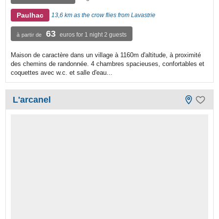
Paulhac
13,6 km as the crow flies from Lavastrie
63
euros for 1 night 2 guests
à partir de
Maison de caractère dans un village à 1160m d'altitude, à proximité
des chemins de randonnée. 4 chambres spacieuses, confortables et
coquettes avec w.c. et salle d'eau...
L'arcanel