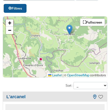
Filtres
+
Fullscreen
−
Leaflet
OpenStreetMap
|
©
contributors
Sort :
L'arcanel