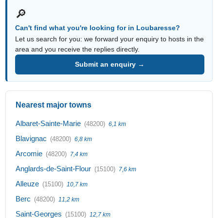
🔎
Can't find what you're looking for in Loubaresse?
Let us search for you: we forward your enquiry to hosts in the
area and you receive the replies directly.
Submit an enquiry →
Nearest major towns
Albaret-Sainte-Marie
(48200)
6,1 km
Blavignac
(48200)
6,8 km
Arcomie
(48200)
7,4 km
Anglards-de-Saint-Flour
(15100)
7,6 km
Alleuze
(15100)
10,7 km
Berc
(48200)
11,2 km
Saint-Georges
(15100)
12,7 km