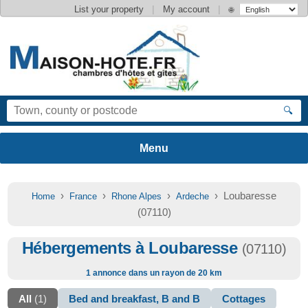
|
|
List your property
My account
🌐
🔍
›
›
›
› Loubaresse
Home
France
Rhone Alpes
Ardeche
(07110)
Hébergements à Loubaresse
(07110)
1 annonce dans un rayon de 20 km
All
(1)
Bed and breakfast, B and B
Cottages