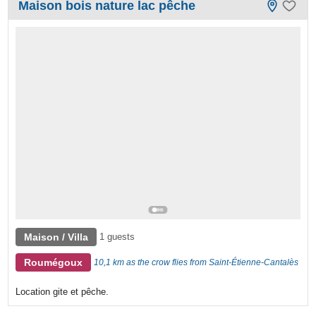
Maison bois nature lac pêche
Maison / Villa
1 guests
Roumégoux
10,1 km as the crow flies from Saint-Étienne-Cantalès
Location gite et pêche.