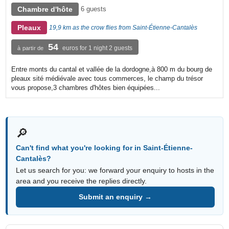
Chambre d'hôte
6 guests
Pleaux
19,9 km as the crow flies from Saint-Étienne-Cantalès
54
euros for 1 night 2 guests
à partir de
Entre monts du cantal et vallée de la dordogne,à 800 m du bourg de
pleaux sité médiévale avec tous commerces, le champ du trésor
vous propose,3 chambres d'hôtes bien équipées...
🔎
Can't find what you're looking for in Saint-Étienne-
Cantalès?
Let us search for you: we forward your enquiry to hosts in the
area and you receive the replies directly.
Submit an enquiry →