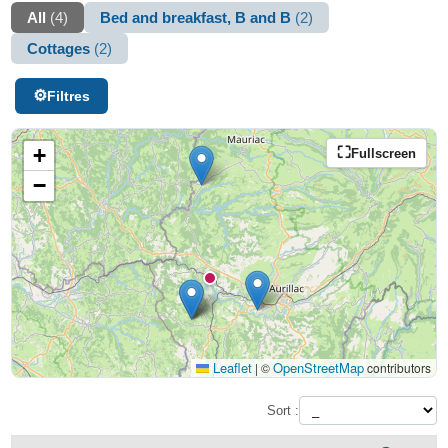
All
(4)
Bed and breakfast, B and B
(2)
Cottages
(2)
Filtres
+
Fullscreen
−
Leaflet
OpenStreetMap
|
©
contributors
Sort :