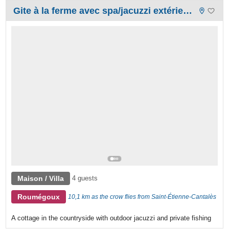
Gite à la ferme avec spa/jacuzzi extérieur et pêche privé
Maison / Villa
4 guests
Roumégoux
10,1 km as the crow flies from Saint-Étienne-Cantalès
A cottage in the countryside with outdoor jacuzzi and private fishing