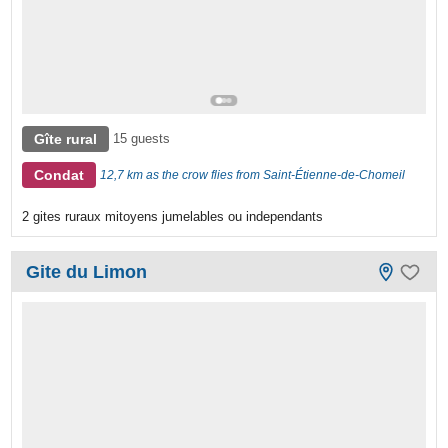
Gîte rural
15 guests
Condat
12,7 km as the crow flies from Saint-Étienne-de-Chomeil
2 gites ruraux mitoyens jumelables ou independants
Gite du Limon