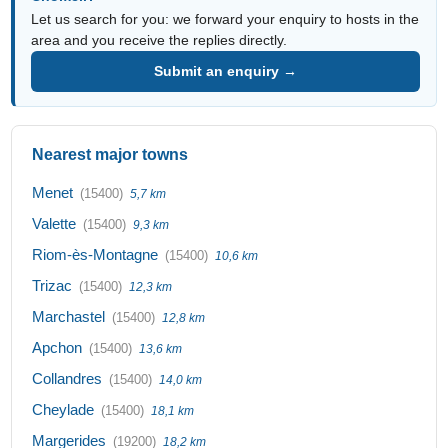
Let us search for you: we forward your enquiry to hosts in the
area and you receive the replies directly.
Submit an enquiry →
Nearest major towns
Menet
(15400)
5,7 km
Valette
(15400)
9,3 km
Riom-ès-Montagne
(15400)
10,6 km
Trizac
(15400)
12,3 km
Marchastel
(15400)
12,8 km
Apchon
(15400)
13,6 km
Collandres
(15400)
14,0 km
Cheylade
(15400)
18,1 km
Margerides
(19200)
18,2 km