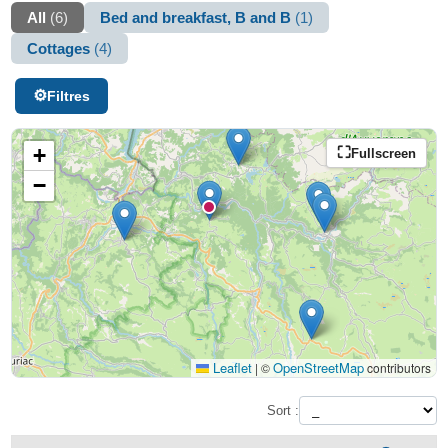
All
(6)
Bed and breakfast, B and B
(1)
Cottages
(4)
Filtres
+
Fullscreen
−
Leaflet
OpenStreetMap
|
©
contributors
Sort :