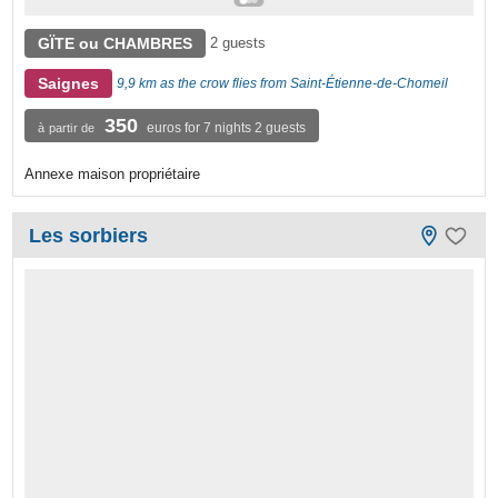
GÏTE ou CHAMBRES
2 guests
Saignes
9,9 km as the crow flies from Saint-Étienne-de-Chomeil
350
euros for 7 nights 2 guests
à partir de
Annexe maison propriétaire
Les sorbiers