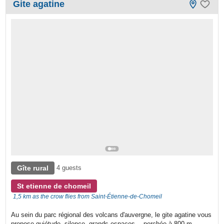
Gite agatine
Gîte rural
4 guests
St etienne de chomeil
1,5 km as the crow flies from Saint-Étienne-de-Chomeil
Au sein du parc régional des volcans d'auvergne, le gite agatine vous
propose quiétude, silence, grands espaces… perchée à 800 m