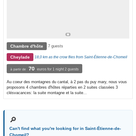
Chambre d'hôte
7 guests
Cheylade
18,0 km as the crow flies from Saint-Étienne-de-Chomeil
70
euros for 1 night 2 guests
à partir de
Au coeur des montagnes du cantal, à 2 pas du puy mary, nous vous
proposons 4 chambres d'hôtes réparties en 2 suites classées 3
clésvacances: la suite montagne et la suite...
🔎
Can't find what you're looking for in Saint-Étienne-de-
Chomeil?