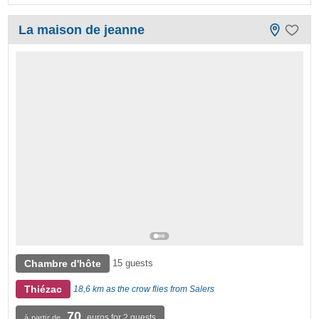
La maison de jeanne
Chambre d'hôte
15 guests
Thiézac
18,6 km as the crow flies from Salers
70
euros for 2 guests
à partir de