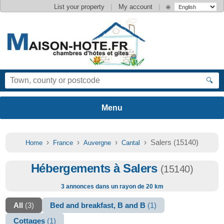
|
|
List your property
My account
🌐
🔍
›
›
›
› Salers (15140)
Home
France
Auvergne
Cantal
Hébergements à Salers
(15140)
3 annonces dans un rayon de 20 km
All
(3)
Bed and breakfast, B and B
(1)
Cottages
(1)