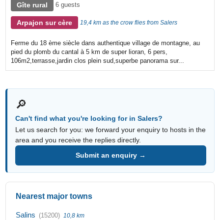
Gîte rural
6 guests
Arpajon sur cère
19,4 km as the crow flies from Salers
Ferme du 18 ème siècle dans authentique village de montagne, au
pied du plomb du cantal à 5 km de super lioran, 6 pers,
106m2,terrasse,jardin clos plein sud,superbe panorama sur...
🔎
Can't find what you're looking for in Salers?
Let us search for you: we forward your enquiry to hosts in the
area and you receive the replies directly.
Submit an enquiry →
Nearest major towns
Salins
(15200)
10,8 km