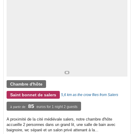
Chambre d'hôte
Saint bonnet de salers
5,6 km as the crow flies from Salers
85
euros for 1 night 2 guests
à partir de
A proximité de la cité médiévale salers, notre chambre d'hôte
accueille 2 personnes dans un grand lit, une salle de bain avec
baignoire, wc séparé et un salon privé attenant à la...