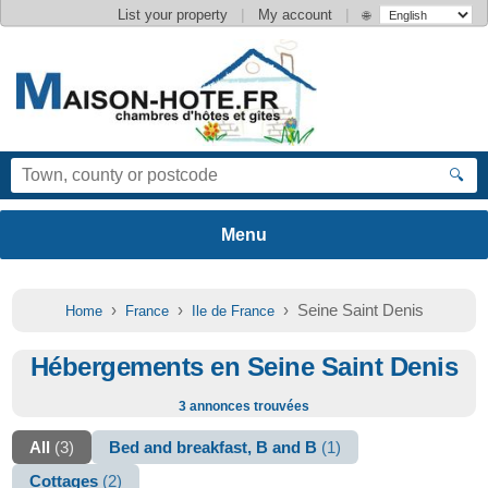
|
|
List your property
My account
🌐
🔍
›
›
› Seine Saint Denis
Home
France
Ile de France
Hébergements en Seine Saint Denis
3 annonces trouvées
All
(3)
Bed and breakfast, B and B
(1)
Cottages
(2)