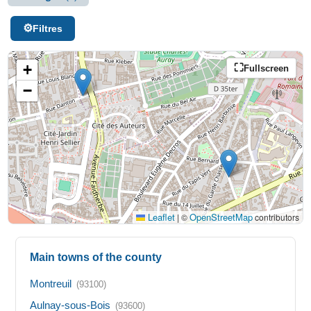
Filtres
+
Fullscreen
−
Leaflet
OpenStreetMap
|
©
contributors
Main towns of the county
Montreuil
(93100)
Aulnay-sous-Bois
(93600)