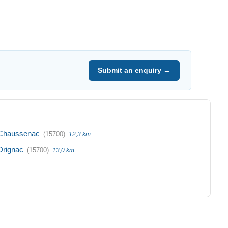
Submit an enquiry →
Chaussenac
(15700)
12,3 km
Drignac
(15700)
13,0 km