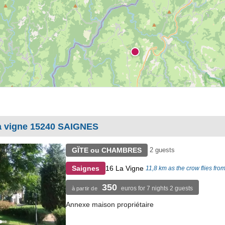
a vigne 15240 SAIGNES
GÏTE ou CHAMBRES
2 guests
16 La Vigne
Saignes
11,8 km as the crow flies fro
350
euros for 7 nights 2 guests
à partir de
Annexe maison propriétaire