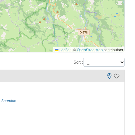
Leaflet
|
©
OpenStreetMap
contributors
Sort :
m Sourniac