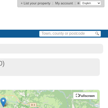
+
List your property
|
My account
|
🌐
🔍
0)
Fullscreen