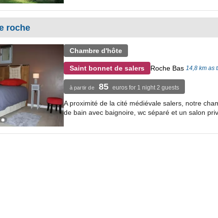
e roche
Chambre d'hôte
Roche Bas
Saint bonnet de salers
14,8 km as t
85
euros for 1 night 2 guests
à partir de
A proximité de la cité médiévale salers, notre cha
de bain avec baignoire, wc séparé et un salon privé