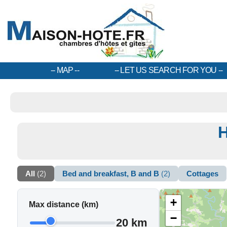
MAP
LET US SEARCH FOR YOU
H
All
(2)
Bed and breakfast, B and B
(2)
Cottages
+
Max distance (km)
−
20 km