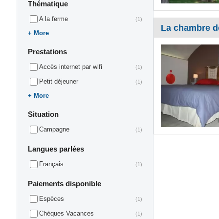
Thématique
A la ferme
(1)
La chambre d
More
Prestations
Accès internet par wifi
(1)
Petit déjeuner
(1)
More
Situation
Campagne
(1)
Langues parlées
Français
(1)
Paiements disponible
Espèces
(1)
Chèques Vacances
(1)