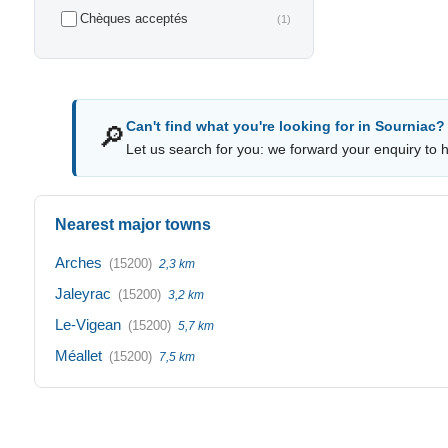
Chèques acceptés
(1)
Can't find what you're looking for in Sourniac?
🔎
Let us search for you: we forward your enquiry to ho
Nearest major towns
Arches
(15200)
2,3 km
Jaleyrac
(15200)
3,2 km
Le-Vigean
(15200)
5,7 km
Méallet
(15200)
7,5 km