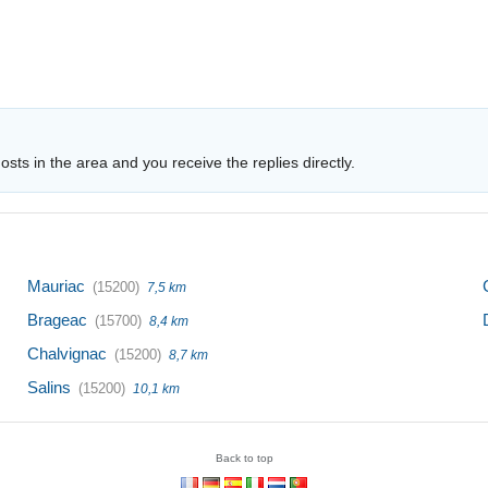
sts in the area and you receive the replies directly.
Mauriac
(15200)
7,5 km
Brageac
(15700)
8,4 km
Chalvignac
(15200)
8,7 km
Salins
(15200)
10,1 km
Back to top