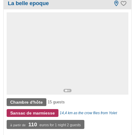
La belle epoque
Chambre d'hôte
15 guests
Sansac de marmiesse
14,4 km as the crow flies from Yolet
110
euros for 1 night 2 guests
à partir de