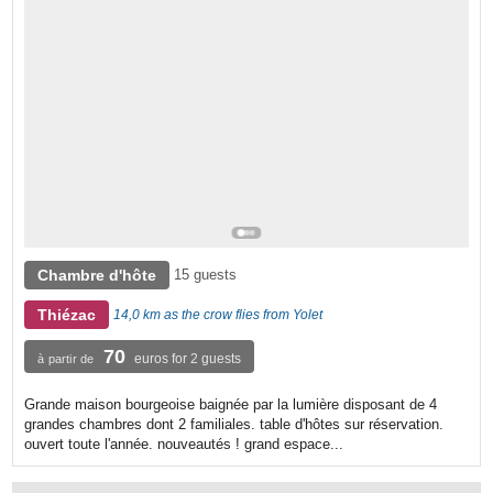
Chambre d'hôte
15 guests
Thiézac
14,0 km as the crow flies from Yolet
70
euros for 2 guests
à partir de
Grande maison bourgeoise baignée par la lumière disposant de 4
grandes chambres dont 2 familiales. table d'hôtes sur réservation.
ouvert toute l'année. nouveautés ! grand espace...