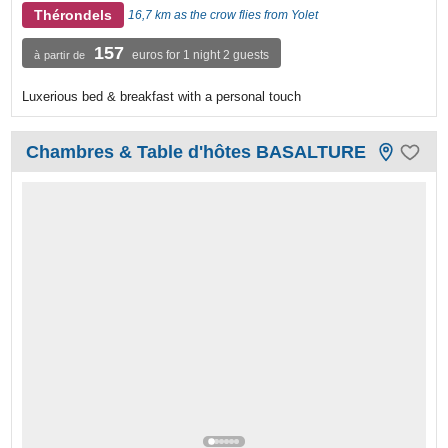
Thérondels
16,7 km as the crow flies from Yolet
157
euros for 1 night 2 guests
à partir de
Luxerious bed & breakfast with a personal touch
Chambres & Table d'hôtes BASALTURE