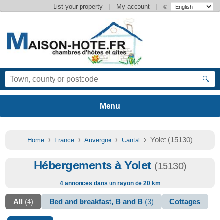
|
|
List your property
My account
🌐
🔍
›
›
›
› Yolet (15130)
Home
France
Auvergne
Cantal
Hébergements à Yolet
(15130)
4 annonces dans un rayon de 20 km
All
(4)
Bed and breakfast, B and B
(3)
Cottages