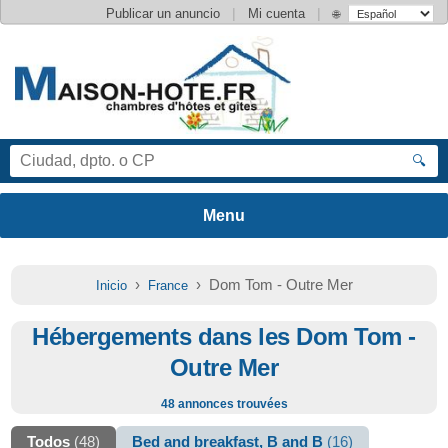
|
|
Publicar un anuncio
Mi cuenta
🌐
🔍
›
› Dom Tom - Outre Mer
Inicio
France
Hébergements dans les Dom Tom -
Outre Mer
48 annonces trouvées
Todos
(48)
Bed and breakfast, B and B
(16)