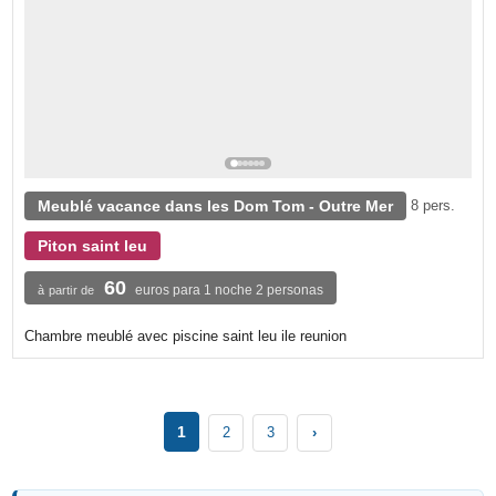
Meublé vacance dans les Dom Tom - Outre Mer
8 pers.
Piton saint leu
60
euros para 1 noche 2 personas
à partir de
Chambre meublé avec piscine saint leu ile reunion
1
2
3
›