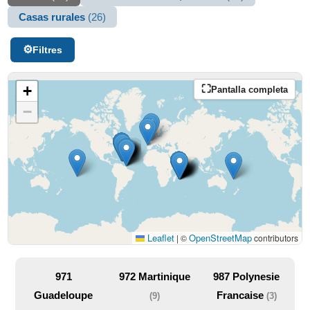
Casas rurales
(26)
Filtres
+
Pantalla completa
−
Leaflet
OpenStreetMap
|
©
contributors
971
972
Martinique
987
Polynesie
Guadeloupe
Francaise
(9)
(3)