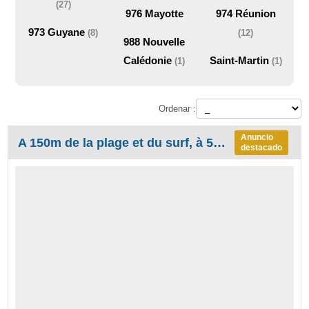
(27)
976
Mayotte
974
Réunion
973
Guyane
(8)
(12)
988
Nouvelle
Calédonie
Saint-Martin
(1)
(1)
Ordenar :
Anuncio
A 150m de la plage et du surf, à 5mn à pied du plus beau lagon de la Guadeloupe Bois Jolan T2 de Charme avec Jacuzzi, T3 duplex de charme 6 couchages, Studios, piscine, recommandés par le guide du routard,et à proximité à pied de 3 plages lagons turquois
destacado