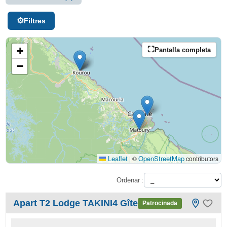
Filtres
+
Pantalla completa
−
Leaflet
OpenStreetMap
|
©
contributors
Ordenar :
Apart T2 Lodge TAKINI4 Gîte
Patrocinada