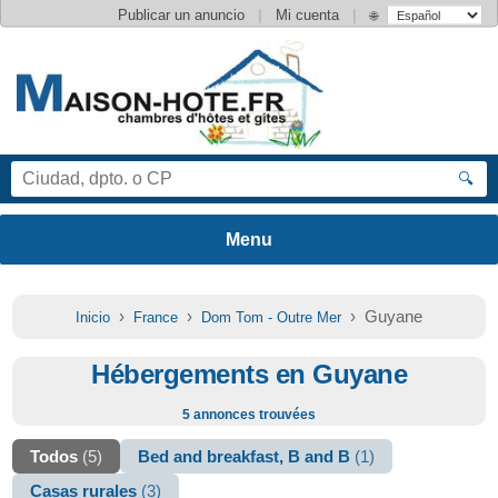
|
|
Publicar un anuncio
Mi cuenta
🌐
🔍
›
›
› Guyane
Inicio
France
Dom Tom - Outre Mer
Hébergements en Guyane
5 annonces trouvées
Todos
(5)
Bed and breakfast, B and B
(1)
Casas rurales
(3)