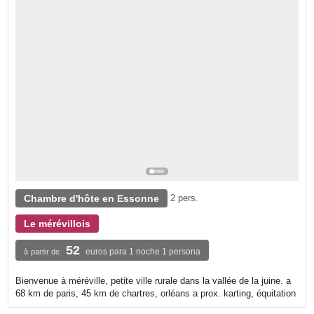
Chambre d'hôte en Essonne
2 pers.
Le mérévillois
52
euros para 1 noche 1 persona
à partir de
Bienvenue à méréville, petite ville rurale dans la vallée de la juine. a
68 km de paris, 45 km de chartres, orléans a prox. karting, équitation