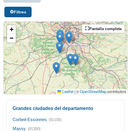
Filtres
+
Pantalla completa
−
Leaflet
OpenStreetMap
|
©
contributors
Grandes ciudades del departamento
Corbeil-Essonnes
(91100)
Massy
(91300)