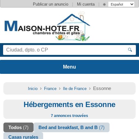
|
|
Publicar un anuncio
Mi cuenta
🌐
🔍
›
›
› Essonne
Inicio
France
Ile de France
Hébergements en Essonne
7 annonces trouvées
Todos
(7)
Bed and breakfast, B and B
(7)
Casas rurales