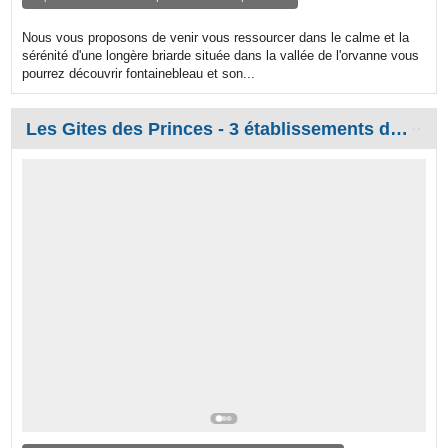
Nous vous proposons de venir vous ressourcer dans le calme et la
sérénité d'une longère briarde située dans la vallée de l'orvanne vous
pourrez découvrir fontainebleau et son...
Les Gites des Princes - 3 établissements de qualité au Coeur de la Plaine de Versailles - 1à40personnes possible - Semaine WEEK-END ou Day-use - Proxi.VERSAILLES- sejour courte et moyenne durée