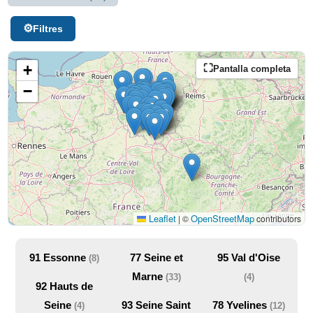
Filtres
+
Pantalla completa
−
Leaflet
OpenStreetMap
|
©
contributors
91
Essonne
77
Seine et
95
Val d'Oise
(8)
Marne
(33)
(4)
92
Hauts de
Seine
93
Seine Saint
78
Yvelines
(4)
(12)