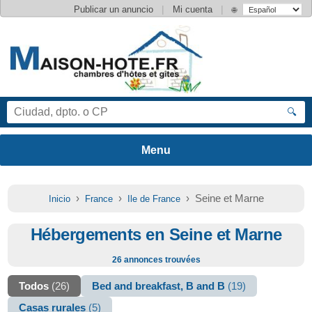
|
|
Publicar un anuncio
Mi cuenta
🌐
🔍
›
›
› Seine et Marne
Inicio
France
Ile de France
Hébergements en Seine et Marne
26 annonces trouvées
Todos
(26)
Bed and breakfast, B and B
(19)
Casas rurales
(5)