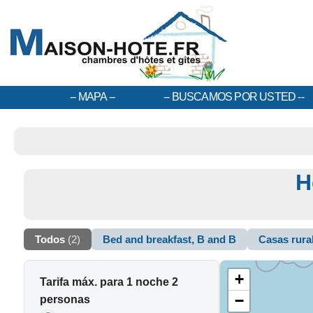
MAPA
BUSCAMOS POR USTED
H
Todos
(2)
Bed and breakfast, B and B
Casas rura
+
Tarifa máx. para 1 noche 2
−
personas