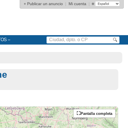
+
Publicar un anuncio
|
Mi cuenta
|
🌐
TOS
🔍
ne
Pantalla completa