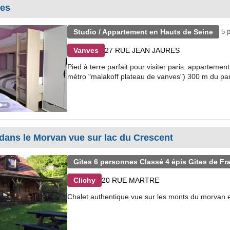
ves
Studio / Appartement en Hauts de Seine
5 p
27 RUE JEAN JAURES
Vanves
Pied à terre parfait pour visiter paris. appartemen
métro "malakoff plateau de vanves") 300 m du parc
 dans le Morvan vue sur lac du Crescent
Gites 6 personnes Classé 4 épis Gites de Fr
20 RUE MARTRE
Clichy
Chalet authentique vue sur les monts du morvan e