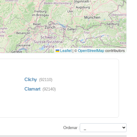
Leaflet
|
©
OpenStreetMap
contributors
Clichy
(92110)
Clamart
(92140)
Ordenar :