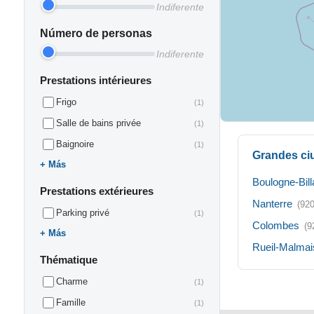
Indiferente
Número de personas
Indiferente
Prestations intérieures
Frigo
(1)
Salle de bains privée
(1)
Baignoire
(1)
Grandes ci
Más
Boulogne-Bill
Prestations extérieures
Nanterre
(92
Parking privé
(1)
Colombes
(9
Más
Rueil-Malmai
Thématique
Charme
(1)
Famille
(1)