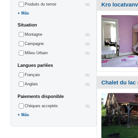
Kro locatvan
Produits du terroir
(1)
Más
Situation
Montagne
(1)
Campagne
(1)
Milieu Urbain
(1)
Langues parlées
Français
(1)
Chalet du lac
Anglais
(1)
Paiements disponible
Chèques acceptés
(1)
Más