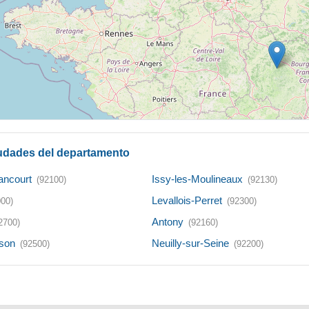
udades del departamento
ancourt
Issy-les-Moulineaux
(92100)
(92130)
Levallois-Perret
000)
(92300)
Antony
2700)
(92160)
son
Neuilly-sur-Seine
(92500)
(92200)