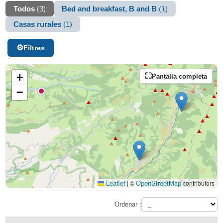
Todos
(3)
Bed and breakfast, B and B
(1)
Casas rurales
(1)
Filtres
+
Pantalla completa
−
Leaflet
OpenStreetMap
|
©
contributors
Ordenar :