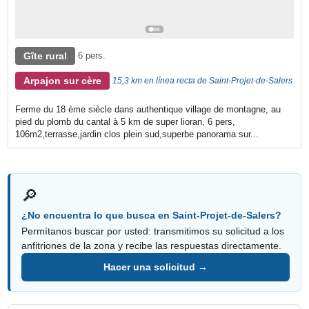
Gîte rural
6 pers.
Arpajon sur cère
15,3 km en línea recta de Saint-Projet-de-Salers
Ferme du 18 ème siècle dans authentique village de montagne, au
pied du plomb du cantal à 5 km de super lioran, 6 pers,
106m2,terrasse,jardin clos plein sud,superbe panorama sur...
🔎
¿No encuentra lo que busca en Saint-Projet-de-Salers?
Permítanos buscar por usted: transmitimos su solicitud a los
anfitriones de la zona y recibe las respuestas directamente.
Hacer una solicitud →