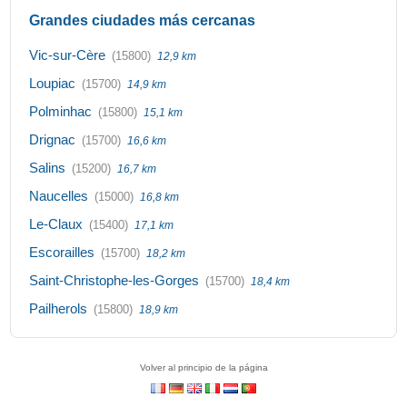
Grandes ciudades más cercanas
Vic-sur-Cère
(15800)
12,9 km
Loupiac
(15700)
14,9 km
Polminhac
(15800)
15,1 km
Drignac
(15700)
16,6 km
Salins
(15200)
16,7 km
Naucelles
(15000)
16,8 km
Le-Claux
(15400)
17,1 km
Escorailles
(15700)
18,2 km
Saint-Christophe-les-Gorges
(15700)
18,4 km
Pailherols
(15800)
18,9 km
Volver al principio de la página