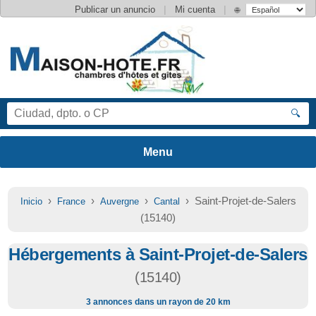
|
|
Publicar un anuncio
Mi cuenta
🌐
🔍
›
›
›
› Saint-Projet-de-Salers
Inicio
France
Auvergne
Cantal
(15140)
Hébergements à Saint-Projet-de-Salers
(15140)
3 annonces dans un rayon de 20 km