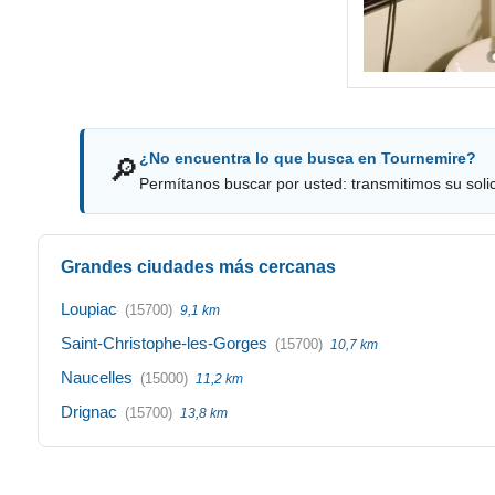
¿No encuentra lo que busca en Tournemire?
🔎
Permítanos buscar por usted: transmitimos su solici
Grandes ciudades más cercanas
Loupiac
(15700)
9,1 km
Saint-Christophe-les-Gorges
(15700)
10,7 km
Naucelles
(15000)
11,2 km
Drignac
(15700)
13,8 km