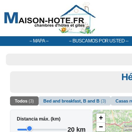
MAPA
BUSCAMOS POR USTED
Hé
Todos
(3)
Bed and breakfast, B and B
(3)
Casas r
+
Distancia máx. (km)
−
20 km