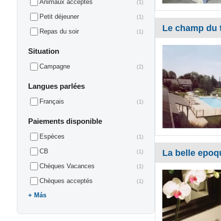
Animaux acceptés
(1)
Petit déjeuner
(1)
Le champ du 
Repas du soir
(1)
Situation
Campagne
(2)
Langues parlées
Français
(1)
Paiements disponible
Espèces
(1)
CB
La belle epoq
(1)
Chèques Vacances
(1)
Chèques acceptés
(1)
Más