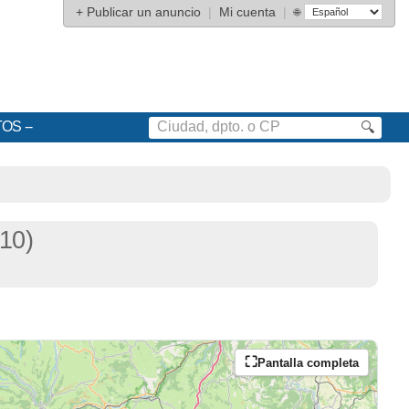
+
Publicar un anuncio
|
Mi cuenta
|
🌐
TOS
🔍
10)
Pantalla completa