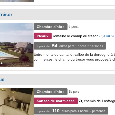
trésor
Chambre d'hôte
6 pers.
Domaine le champ du trésor
Pleaux
18,4 km en 
54
euros para 1 noche 2 personas
à partir de
Entre monts du cantal et vallée de la dordogne,à
commerces, le champ du trésor vous propose,3 ch
ue
Chambre d'hôte
15 pers.
50, chemin de Lasfarg
Sansac de marmiesse
110
euros para 1 noche 2 personas
à partir de