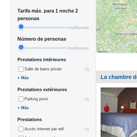
Tarifa máx. para 1 noche 2
personas
Indiferente
Número de personas
Indiferente
Prestations intérieures
Salle de bains privée
(1)
La chambre d
Más
Prestations extérieures
Parking privé
(1)
Más
Prestations
Accès internet par wifi
(1)