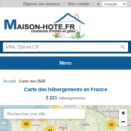
|
|
Déposer une annonce
Mon compte
🌐
🔍
Accueil
›
Carte des B&B
Carte des hébergements en France
3 221
hébergements
84
+
39
25
−
98
30
29