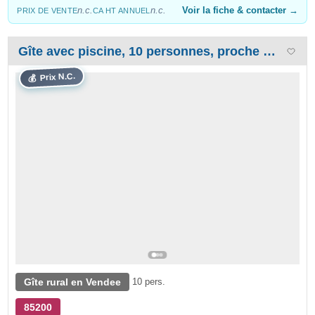
n.c.
n.c.
Voir la fiche & contacter →
PRIX DE VENTE
CA HT ANNUEL
Gîte avec piscine, 10 personnes, proche marais poitevin en Vendée
Prix N.C.
💰
Gîte rural en Vendee
10 pers.
85200