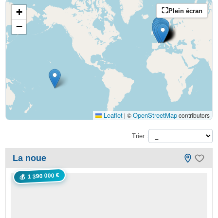
+
Plein écran
−
Leaflet
OpenStreetMap
|
©
contributors
Trier :
La noue
1 390 000 €
💰