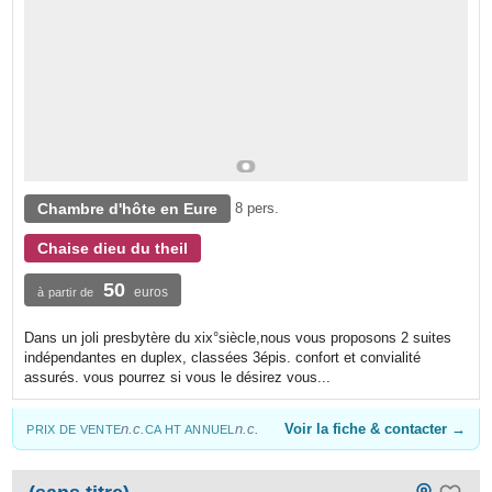
Chambre d'hôte en Eure
8 pers.
Chaise dieu du theil
50
euros
à partir de
Dans un joli presbytère du xix°siècle,nous vous proposons 2 suites
indépendantes en duplex, classées 3épis. confort et convialité
assurés. vous pourrez si vous le désirez vous...
n.c.
n.c.
Voir la fiche & contacter →
PRIX DE VENTE
CA HT ANNUEL