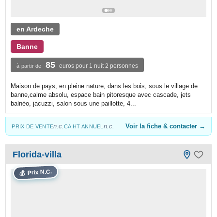
en Ardeche
Banne
85
euros pour 1 nuit 2 personnes
à partir de
Maison de pays, en pleine nature, dans les bois, sous le village de
banne,calme absolu, espace bain pitoresque avec cascade, jets
balnéo, jacuzzi, salon sous une paillotte, 4...
n.c.
n.c.
Voir la fiche & contacter →
PRIX DE VENTE
CA HT ANNUEL
Florida-villa
Prix N.C.
💰