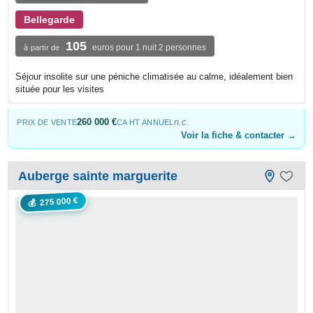
Bellegarde
105
euros pour 1 nuit 2 personnes
à partir de
Séjour insolite sur une péniche climatisée au calme, idéalement bien
située pour les visites
260 000 €
n.c.
PRIX DE VENTE
CA HT ANNUEL
Voir la fiche & contacter →
Auberge sainte marguerite
275 000 €
💰