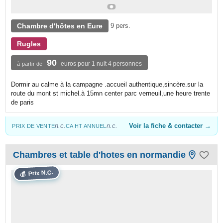
Chambre d'hôtes en Eure
9 pers.
Rugles
90
euros pour 1 nuit 4 personnes
à partir de
Dormir au calme à la campagne .accueil authentique,sincère.sur la
route du mont st michel.à 15mn center parc verneuil,une heure trente
de paris
n.c.
n.c.
Voir la fiche & contacter →
PRIX DE VENTE
CA HT ANNUEL
Chambres et table d'hotes en normandie
Prix N.C.
💰