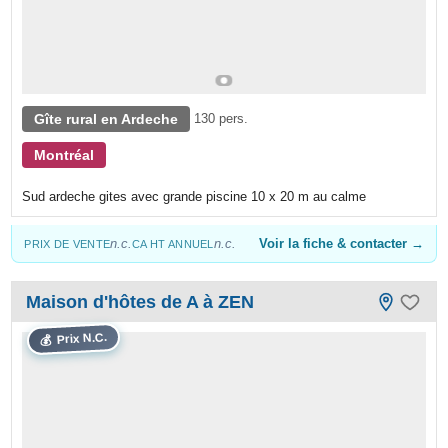
Gîte rural en Ardeche
130 pers.
Montréal
Sud ardeche gites avec grande piscine 10 x 20 m au calme
n.c.
n.c.
Voir la fiche & contacter →
PRIX DE VENTE
CA HT ANNUEL
Maison d'hôtes de A à ZEN
Prix N.C.
💰