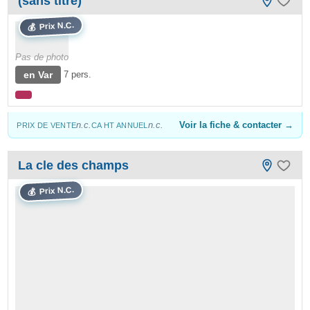
(sans titre)
Prix N.C.
💰
Pas de photo
en Var
7 pers.
n.c.
n.c.
Voir la fiche & contacter →
PRIX DE VENTE
CA HT ANNUEL
La cle des champs
Prix N.C.
💰