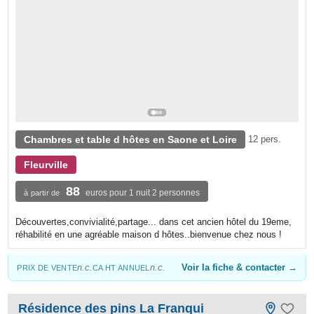
Chambres et table d hôtes en Saone et Loire
12 pers.
Fleurville
88
euros pour 1 nuit 2 personnes
à partir de
Découvertes,convivialité,partage... dans cet ancien hôtel du 19eme,
réhabilité en une agréable maison d hôtes..bienvenue chez nous !
n.c.
n.c.
Voir la fiche & contacter →
PRIX DE VENTE
CA HT ANNUEL
Résidence des pins La Franqui