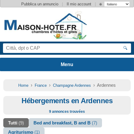
|
|
Pubblica un annuncio
Il mio account
🌐
🔍
›
›
› Ardennes
Home
France
Champagne Ardennes
Hébergements en Ardennes
9 annonces trouvées
Tutti
(9)
Bed and breakfast, B and B
(7)
Agriturismo
(1)