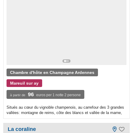
Chambre d'hôte en Champagne Ardennes
Mareuil sur ay
96
euros per 1 notte 2 persone
à partir de
Situés au cœur du vignoble champenois, au carrefour des 3 grandes
vallées: montagne de reims, côte des blancs et vallée de la marne,
La coraline