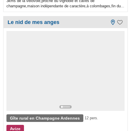
3kms de la vélovoie,proche du vignoble et caves de
champagne,maison indépendante de caractère,à colombages,fin du...
Le nid de mes anges
Gîte rural en Champagne Ardennes
12 pers.
Avize