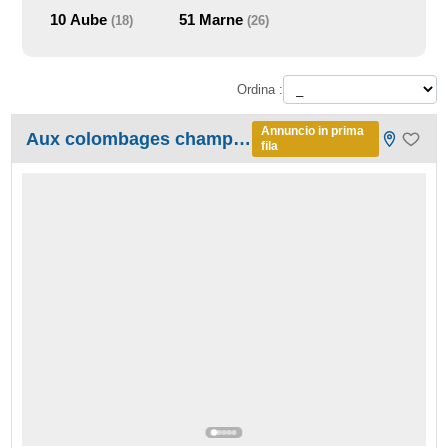
10
Aube
51
Marne
(18)
(26)
Ordina :
Annuncio in prima
Aux colombages champenois
fila