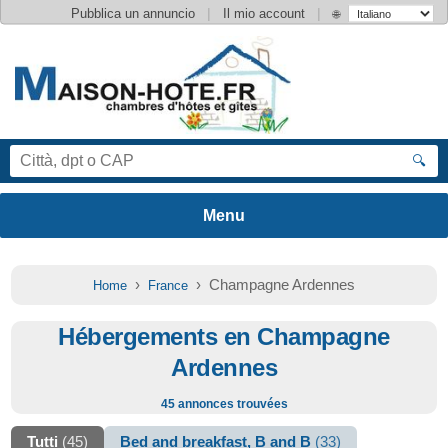
|
|
Pubblica un annuncio
Il mio account
🌐
🔍
›
› Champagne Ardennes
Home
France
Hébergements en Champagne
Ardennes
45 annonces trouvées
Tutti
(45)
Bed and breakfast, B and B
(33)