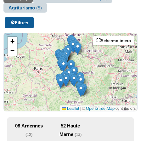
Agriturismo
(9)
Filtres
+
Schermo intero
−
Leaflet
OpenStreetMap
|
©
contributors
08
Ardennes
52
Haute
Marne
(12)
(13)