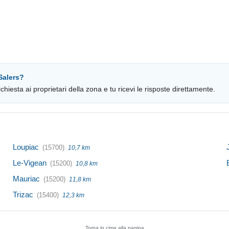
Salers?
chiesta ai proprietari della zona e tu ricevi le risposte direttamente.
Loupiac
(15700)
10,7 km
Le-Vigean
(15200)
10,8 km
Mauriac
(15200)
11,8 km
Trizac
(15400)
12,3 km
Torna in cima alla pagina