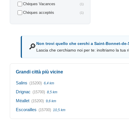
Chèques Vacances
(1)
Chèques acceptés
(1)
Non trovi quello che cerchi a Saint-Bonnet-de-
🔎
Lascia che cerchiamo noi per te: inoltriamo la tua ri
Grandi città più vicine
Salins
(15200)
6,4 km
Drignac
(15700)
8,5 km
Méallet
(15200)
9,6 km
Escorailles
(15700)
10,5 km