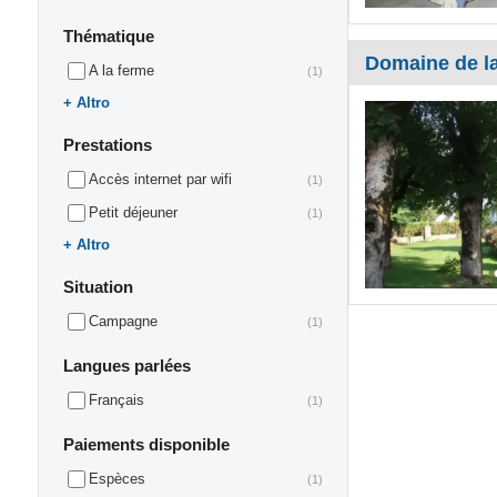
Thématique
Domaine de l
A la ferme
(1)
Altro
Prestations
Accès internet par wifi
(1)
Petit déjeuner
(1)
Altro
Situation
Campagne
(1)
Langues parlées
Français
(1)
Paiements disponible
Espèces
(1)