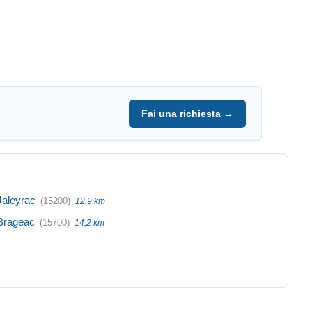
Fai una richiesta →
Jaleyrac
(15200)
12,9 km
Brageac
(15700)
14,2 km