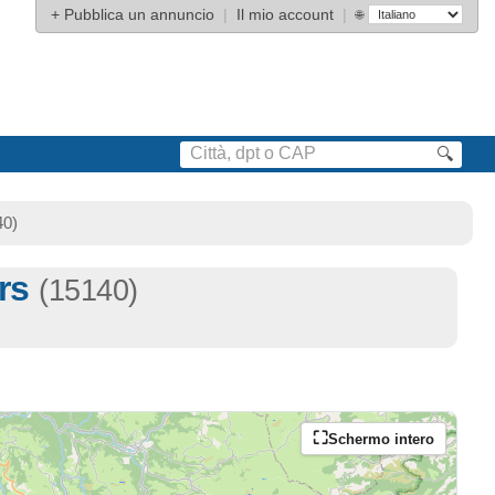
+
Pubblica un annuncio
|
Il mio account
|
🌐
🔍
40)
ers
(15140)
Schermo intero