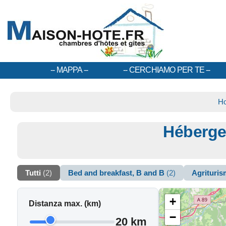
MAPPA
CERCHIAMO PER TE
H
Héberge
Tutti
(2)
Bed and breakfast, B and B
(2)
Agrituri
+
Distanza max. (km)
−
20 km