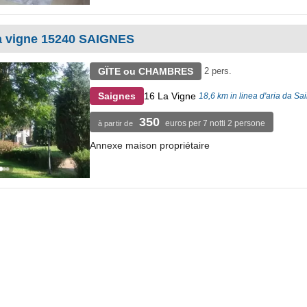
a vigne 15240 SAIGNES
GÏTE ou CHAMBRES
2 pers.
16 La Vigne
Saignes
18,6 km in linea d'aria da Sa
350
euros per 7 notti 2 persone
à partir de
Annexe maison propriétaire