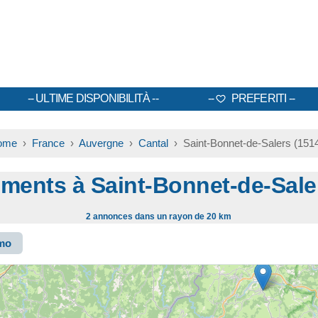
ULTIME DISPONIBILITÀ
PREFERITI
ome
›
France
›
Auvergne
›
Cantal
› Saint-Bonnet-de-Salers (151
ments à Saint-Bonnet-de-Sal
2 annonces dans un rayon de 20 km
smo