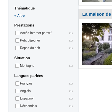
Thématique
La maison de
Altro
Prestations
Accès internet par wifi
(1)
Petit déjeuner
(1)
Repas du soir
(1)
Situation
Montagne
(1)
Langues parlées
Français
(1)
Anglais
(1)
Espagnol
(1)
Néerlandais
(1)