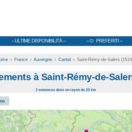
ULTIME DISPONIBILITÀ
PREFERITI
ome
›
France
›
Auvergne
›
Cantal
› Saint-Rémy-de-Salers (1514
ements à Saint-Rémy-de-Sale
2 annonces dans un rayon de 20 km
smo