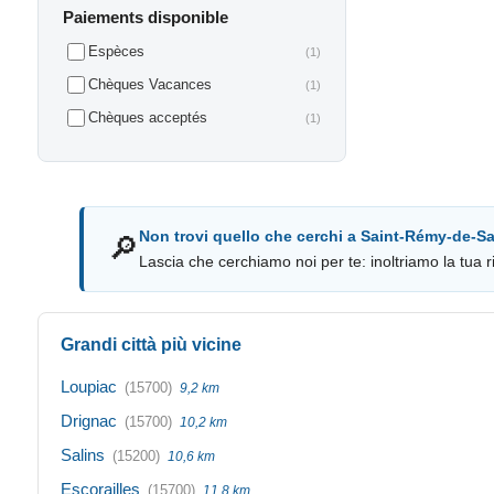
Paiements disponible
Espèces
(1)
Chèques Vacances
(1)
Chèques acceptés
(1)
Non trovi quello che cerchi a Saint-Rémy-de-Sa
🔎
Lascia che cerchiamo noi per te: inoltriamo la tua ri
Grandi città più vicine
Loupiac
(15700)
9,2 km
Drignac
(15700)
10,2 km
Salins
(15200)
10,6 km
Escorailles
(15700)
11,8 km