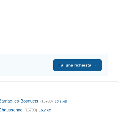
Fai una richiesta →
Barriac-les-Bosquets
(15700)
16,1 km
Chaussenac
(15700)
16,2 km