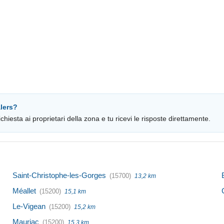
lers?
chiesta ai proprietari della zona e tu ricevi le risposte direttamente.
Saint-Christophe-les-Gorges
(15700)
13,2 km
Méallet
(15200)
15,1 km
Le-Vigean
(15200)
15,2 km
Mauriac
(15200)
15,3 km