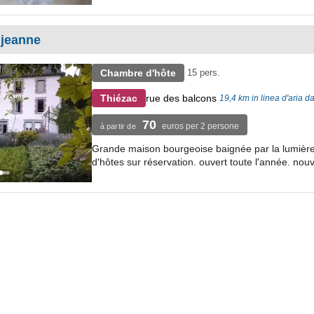
 jeanne
Chambre d'hôte
15 pers.
rue des balcons
Thiézac
19,4 km in linea d'aria 
70
euros per 2 persone
à partir de
Grande maison bourgeoise baignée par la lumière 
d'hôtes sur réservation. ouvert toute l'année. nou