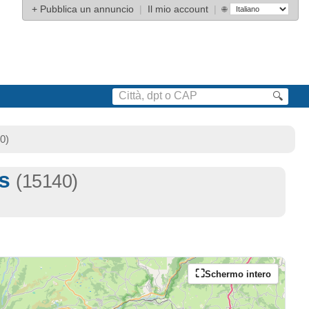
+
Pubblica un annuncio
|
Il mio account
|
🌐
🔍
0)
rs
(15140)
Schermo intero