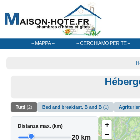
MAPPA
CERCHIAMO PER TE
H
Héberg
Tutti
(2)
Bed and breakfast, B and B
(1)
Agrituri
+
Distanza max. (km)
−
20 km