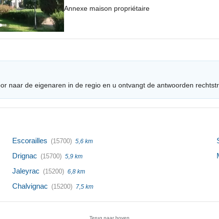
Annexe maison propriétaire
or naar de eigenaren in de regio en u ontvangt de antwoorden rechtst
Escorailles
(15700)
5,6 km
Drignac
(15700)
5,9 km
Jaleyrac
(15200)
6,8 km
Chalvignac
(15200)
7,5 km
Terug naar boven