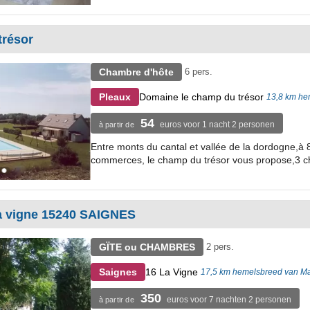
trésor
Chambre d'hôte
6 pers.
Domaine le champ du trésor
Pleaux
13,8 km he
54
euros voor 1 nacht 2 personen
à partir de
Entre monts du cantal et vallée de la dordogne,à
commerces, le champ du trésor vous propose,3 ch
a vigne 15240 SAIGNES
GÏTE ou CHAMBRES
2 pers.
16 La Vigne
Saignes
17,5 km hemelsbreed van Ma
350
euros voor 7 nachten 2 personen
à partir de