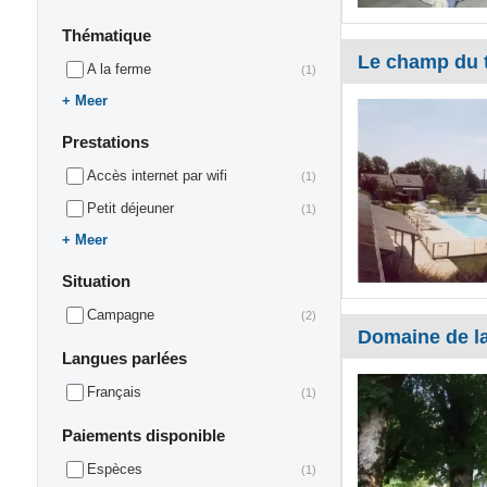
Thématique
Le champ du 
A la ferme
(1)
Meer
Prestations
Accès internet par wifi
(1)
Petit déjeuner
(1)
Meer
Situation
Campagne
(2)
Domaine de l
Langues parlées
Français
(1)
Paiements disponible
Espèces
(1)