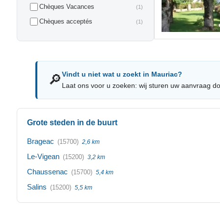
Chèques Vacances
(1)
Chèques acceptés
(1)
Vindt u niet wat u zoekt in Mauriac?
🔎
Laat ons voor u zoeken: wij sturen uw aanvraag do
Grote steden in de buurt
Brageac
(15700)
2,6 km
Le-Vigean
(15200)
3,2 km
Chaussenac
(15700)
5,4 km
Salins
(15200)
5,5 km