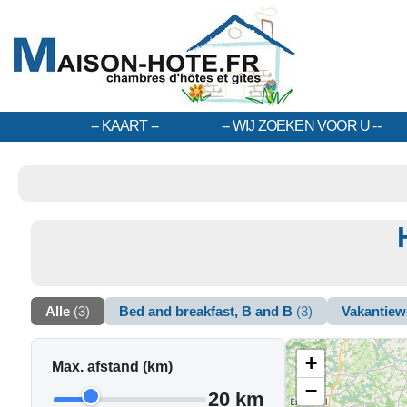
KAART
WIJ ZOEKEN VOOR U
Alle
(3)
Bed and breakfast, B and B
(3)
Vakantiew
+
Max. afstand (km)
−
20 km