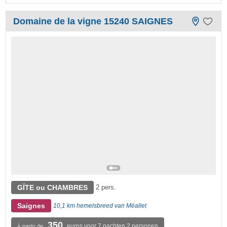
Domaine de la vigne 15240 SAIGNES
GÏTE ou CHAMBRES
2 pers.
Saignes
10,1 km hemelsbreed van Méallet
350
euros voor 7 nachten 2 personen
à partir de