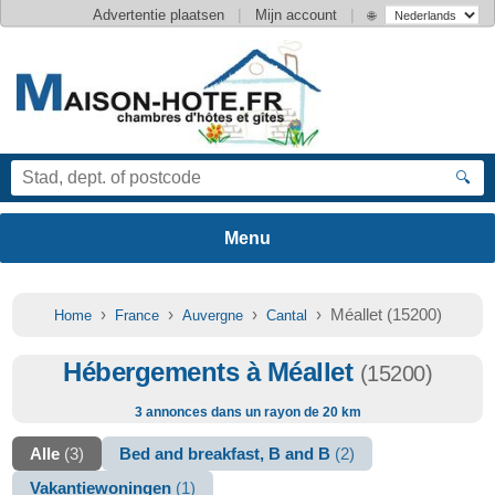
|
|
Advertentie plaatsen
Mijn account
🌐
🔍
›
›
›
› Méallet (15200)
Home
France
Auvergne
Cantal
Hébergements à Méallet
(15200)
3 annonces dans un rayon de 20 km
Alle
(3)
Bed and breakfast, B and B
(2)
Vakantiewoningen
(1)