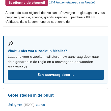
St etienne de chomeil
17,4 km hemelsbreed van Méallet
Au sein du parc régional des volcans d'auvergne, le gite agatine vous
propose quiétude, silence, grands espaces… perchée à 800 m
d'altitude, dans la commune de st etienne de...
🔎
Vindt u niet wat u zoekt in Méallet?
Laat ons voor u zoeken: wij sturen uw aanvraag door naar
de eigenaren in de regio en u ontvangt de antwoorden
rechtstreeks.
Een aanvraag doen →
Grote steden in de buurt
Jaleyrac
(15200)
4,3 km