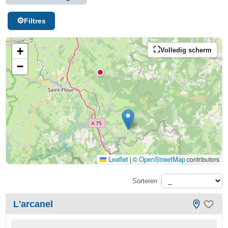
Filtres
+
Volledig scherm
−
Leaflet
OpenStreetMap
|
©
contributors
Sorteren :
L'arcanel