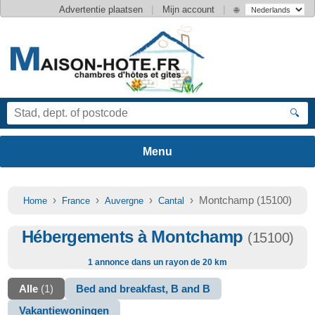
|
|
Advertentie plaatsen
Mijn account
🌐
🔍
›
›
›
› Montchamp (15100)
Home
France
Auvergne
Cantal
Hébergements à Montchamp
(15100)
1 annonce dans un rayon de 20 km
Alle
(1)
Bed and breakfast, B and B
Vakantiewoningen