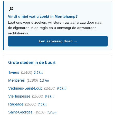
🔎
Vindt u niet wat u zoekt in Montchamp?
Laat ons voor u zoeken: wij sturen uw aanvraag door naar
de eigenaren in de regio en u ontvangt de antwoorden
rechtstreeks.
Een aanvraag doen →
Grote steden in de buurt
Tiviers
(15100)
2,6 km
Mentières
(15100)
5,2 km
Védrines-Saint-Loup
(15100)
6,5 km
Vieillespesse
(15500)
6,8 km
Rageade
(15500)
7,5 km
Saint-Georges
(15100)
7,7 km