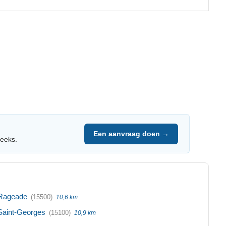
Een aanvraag doen →
reeks.
Rageade
(15500)
10,6 km
Saint-Georges
(15100)
10,9 km