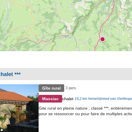
halet ***
Gîte rural
3 pers.
chalet
Massiac
18,2 km hemelsbreed van Vieillesp
Gite rural en pleine nature , classé ***, entièrem
pour se ressourcer ou pour faire de multiples activ