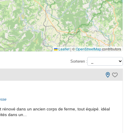
Leaflet
|
©
OpenStreetMap
contributors
Sorteren :
esse
ent rénové dans un ancien corps de ferme, tout équipé. idéal
ités dans un...