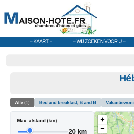
KAART
WIJ ZOEKEN VOOR U
Héb
Alle
(1)
Bed and breakfast, B and B
Vakantiewon
+
Max. afstand (km)
−
20 km