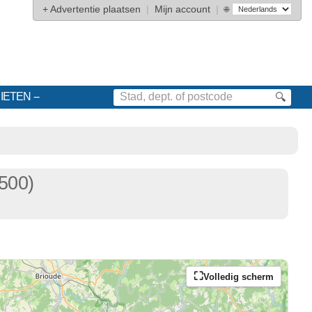
+
Advertentie plaatsen
|
Mijn account
|
🌐
IETEN
🔍
500)
Volledig scherm