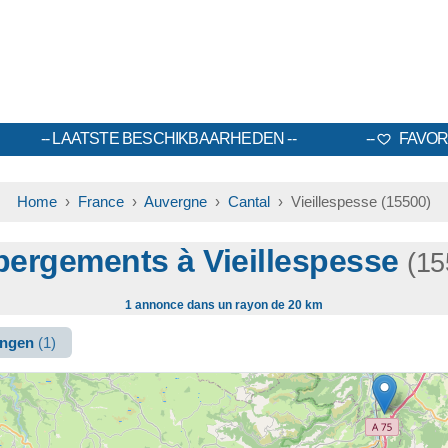
LAATSTE BESCHIKBAARHEDEN
FAVOR
Home
›
France
›
Auvergne
›
Cantal
› Vieillespesse (15500)
ergements à Vieillespesse
(15
1 annonce dans un rayon de 20 km
ingen
(1)