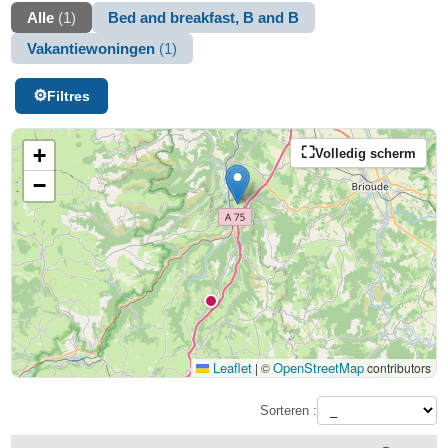
Alle
(1)
Bed and breakfast, B and B
Vakantiewoningen
(1)
Filtres
+
Volledig scherm
−
Leaflet
OpenStreetMap
|
©
contributors
Sorteren :