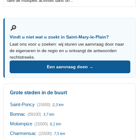
faire de multiples activités dans un...
🔎
Vindt u niet wat u zoekt in Saint-Mary-le-Plain?
Laat ons voor u zoeken: wij sturen uw aanvraag door naar
de eigenaren in de regio en u ontvangt de antwoorden
rechtstreeks.
Een aanvraag doen →
Grote steden in de buurt
Saint-Poncy
(15500)
2,3 km
Bonnac
(09100)
3,7 km
Molompize
(15500)
6,1 km
Charmensac
(15500)
7,5 km