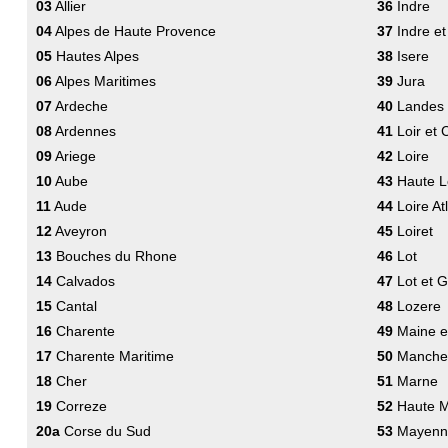
03
Allier
36
Indre
04
Alpes de Haute Provence
37
Indre et
05
Hautes Alpes
38
Isere
06
Alpes Maritimes
39
Jura
07
Ardeche
40
Landes
08
Ardennes
41
Loir et 
09
Ariege
42
Loire
10
Aube
43
Haute L
11
Aude
44
Loire At
12
Aveyron
45
Loiret
13
Bouches du Rhone
46
Lot
14
Calvados
47
Lot et 
15
Cantal
48
Lozere
16
Charente
49
Maine et
17
Charente Maritime
50
Manche
18
Cher
51
Marne
19
Correze
52
Haute 
20a
Corse du Sud
53
Mayenn