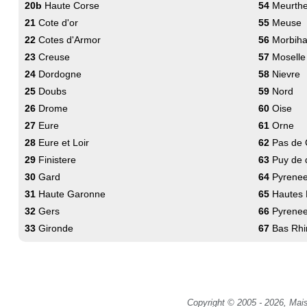
20b
Haute Corse
54
Meurthe
21
Cote d'or
55
Meuse
22
Cotes d'Armor
56
Morbih
23
Creuse
57
Moselle
24
Dordogne
58
Nievre
25
Doubs
59
Nord
26
Drome
60
Oise
27
Eure
61
Orne
28
Eure et Loir
62
Pas de 
29
Finistere
63
Puy de
30
Gard
64
Pyrenees
31
Haute Garonne
65
Hautes 
32
Gers
66
Pyrenee
33
Gironde
67
Bas Rhi
Copyright © 2005 - 2026, Mais