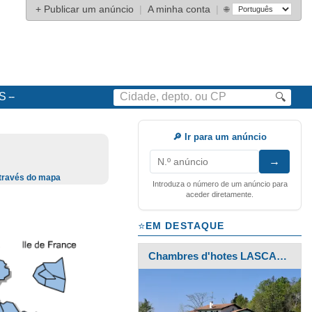
+
Publicar um anúncio
|
A minha conta
|
🌐
S
🔍
🔎 Ir para um anúncio
→
através do mapa
Introduza o número de um anúncio para
aceder diretamente.
EM DESTAQUE
Chambres d'hotes LASCARAY