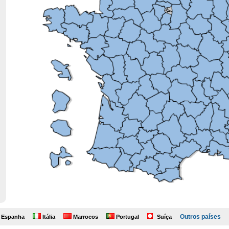
Outros países
Espanha
Itália
Marrocos
Portugal
Suíça