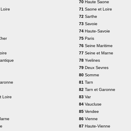
70
Haute Saone
 Loire
71
Saone et Loire
72
Sarthe
73
Savoie
74
Haute-Savoie
Cher
75
Paris
76
Seine Maritime
oire
77
Seine et Marne
lantique
78
Yvelines
79
Deux Sevres
80
Somme
Garonne
81
Tarn
82
Tarn et Garonne
 Loire
83
Var
84
Vaucluse
85
Vendee
Marne
86
Vienne
e
87
Haute-Vienne