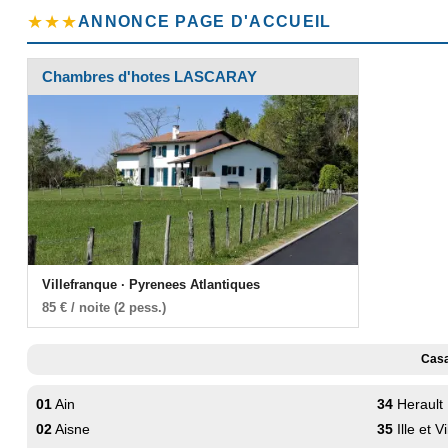
★★★
ANNONCE PAGE D'ACCUEIL
Chambres d'hotes LASCARAY
Villefranque · Pyrenees Atlantiques
85 € / noite (2 pess.)
Casa
01
Ain
34
Herault
02
Aisne
35
Ille et V