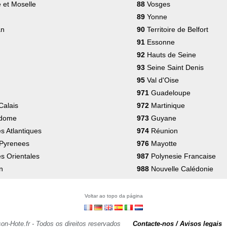
 et Moselle
88
Vosges
89
Yonne
an
90
Territoire de Belfort
91
Essonne
92
Hauts de Seine
93
Seine Saint Denis
95
Val d'Oise
971
Guadeloupe
Calais
972
Martinique
 dome
973
Guyane
 Atlantiques
974
Réunion
Pyrenees
976
Mayotte
s Orientales
987
Polynesie Francaise
n
988
Nouvelle Calédonie
Voltar ao topo da página
on-Hote.fr - Todos os direitos reservados
Contacte-nos / Avisos legais